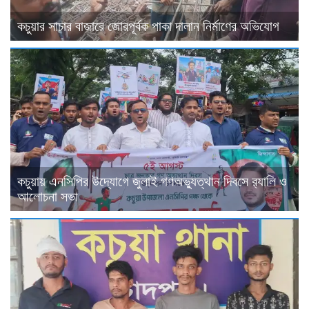
কচুয়ার সাচার বাজারে জোরপূর্বক পাকা দালান নির্মাণের অভিযোগ
কচুয়ায় এনসিপির উদ্যোগে জুলাই গণঅভ্যুত্থান দিবসে র‌্যালি ও
আলোচনা সভা