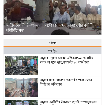
জাতীয়তাবাদী রিকশা-ভ্যান অটো চালক দল কচুয়া পৌর কমিটির
পরিচিতি সভা
সর্বশেষ
জনপ্রিয়
কচুয়ার নলুয়ায় ভয়াবহ অগ্নিকাণ্ডে প্রবাসীর
বসত ঘর পুড়ে ছাই,ক্ষয়ক্ষতি ১৫ লক্ষ টাকা
কচুয়ার সাচার বাজারে জোরপূর্বক পাকা দালান
নির্মাণের অভিযোগ
কচুয়ায় এনসিপির উদ্যোগে জুলাই গণঅভ্যুত্থান