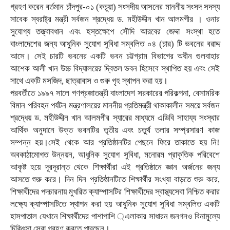
গ্রহণ করেন বর্তমান চাঁদপুর-০১ (কচুয়া) সংসদীয় আসনের মাননীয় সংসদ সদস্য
সাবেক স্বরাষ্ট্র মন্ত্রী সর্বজন শ্রদ্ধেয় ড. মহীউদ্দীন খান আলমগীর । ওনার
সুযোগ্য তত্ত্বাবধান এবং হস্তক্ষেপে সৌদি আরবের জেদ্দা সংস্থা হতে
বাংলাদেশের জন্য আধুনিক সুযোগ সুবিধা সম্বলিত ০৪ (চার) টি ভবনের বরাদ্দ
আসে। সেই চারটি ভবনের একটি ভবন চট্টগ্রাম বিভাগের অধীন গুলবাহার
আশেক আলী খান উচ্চ বিদ্যালয়ের দ্বিতল ভবন হিসেবে স্থাপিত হয় এবং সেই
সাথে একটি মসজিদ, ছাত্রাবাস ও গুরু গৃহ স্থাপন করা হয়।
পরবর্তীতে ১৯৯৭ সালে গণপ্রজাতন্ত্রী বাংলাদেশ সরকারের পরিকল্পনা, বেসামরিক
বিমান পরিবহন পর্যটন মন্ত্রণালয়ের মাননীয় প্রতিমন্ত্রী থাকাকালীন সময়ে সর্বজন
শ্রদ্ধেয় ড. মহীউদ্দীন খান আলমগীর স্যারের মাধ্যমে এডিবি সাহায্য সংস্থার
আর্থিক অনুদানে উক্ত ভবনটির তৃতীয় এবং চতুর্থ তলার সম্প্রসারণ কাজ
সম্পন্ন হয়।সেই থেকে আর প্রতিষ্ঠানটির পেছনে ফিরে তাকাতে হয় নি!
অবকাঠামোগত উন্নয়ন, আধুনিক সুযোগ সুবিধা, মনোরম প্রাকৃতিক পরিবেশে
আকৃষ্ট হয়ে দূরদূরান্ত থেকে শিক্ষার্থীরা এই প্রতিষ্ঠানে জ্ঞান অর্জনের জন্য
আসতে শুরু করে। দিন দিন প্রতিষ্ঠানটিতে শিক্ষার্থীর সংখ্যা বাড়তে শুরু করে,
শিক্ষার্থীদের পদচারনায় মুখরিত ক্যাম্পাসটির শিক্ষার্থীদের স্বাস্থ্যসেবা নিশ্চিত করার
লক্ষ্যে ক্যাম্পাসটিতে স্থাপন করা হয় আধুনিক সুযোগ সুবিধা সম্বলিত একটি
হাসপাতাল যেখানে শিক্ষার্থীদের পাশাপাশি ্এলাকার সাধারন জনগনও বিনামূল্যে
চিকিৎসা সেবা গ্রহণ করতে পারছেন।