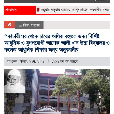
naviga
শিরোনাম
কচুয়ার নলুয়ায় ভয়াবহ অগ্নিকাণ্ডে প্রবাসীর বসত ঘর পুড়ে ছাই
শিক্ষা
,
সর্বশেষ
“কাচারী ঘর থেকে চারের অধিক বহুতল ভবন বিশিষ্ট
আধুনিক ও যুগপযোগী আশেক আলী খান উচ্চ বিদ্যালয় ও
কলেজ আধুনিক শিক্ষার জন্য অনুকরনীয়
আপডেট : রবিবার, ৯ মে, ২০২১
১৯১২ বার পড়া হয়েছে