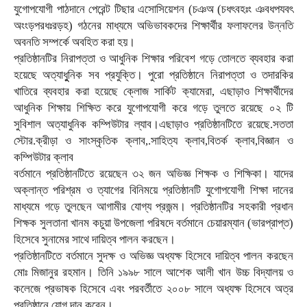
যুগোপযোগী পাঠদানে পেরেন্ট টিছার এসোসিয়েশন (চঞঅ (চধৎবহঃং ঞবধপযবৎ
অংংড়পরধঃরড়হ) গঠনের মাধ্যমে অভিভাবকদের শিক্ষার্থীর ফলাফলের উন্নতি
অবনতি সম্পর্কে অবহিত করা হয়।
প্রতিষ্ঠানটির নিরাপত্তা ও আধুনিক শিক্ষার পরিবেশ গড়ে তোলতে ব্যবহার করা
হয়েছে অত্যাধুুনিক সব প্রযুক্তি। পুরো প্রতিষ্ঠানে নিরাপত্তা ও তদারকির
খাতিরে ব্যবহার করা হয়েছে ক্লোজ সার্কিট ক্যামেরা, এছাড়াও শিক্ষার্থীদের
আধুনিক শিক্ষায় শিক্ষিত করে যুগোপযোগী করে গড়ে তুলতে রয়েছে ০২ টি
সুবিশাল অত্যাধুনিক কম্পিউটার ল্যাব।এছাড়াও প্রতিষ্ঠানটিতে রয়েছে.সততা
স্টোর.ক্রীড়া ও সাংস্কৃতিক ক্লাব,.সাহিত্য ক্লাব,বিতর্ক ক্লাব,বিজ্ঞান ও
কম্পিউটার ক্লাব
বর্তমানে প্রতিষ্ঠানটিতে রয়েছেন ৩২ জন অভিজ্ঞ শিক্ষক ও শিক্ষিকা। যাদের
অক্লান্ত পরিশ্রম ও ত্যাগের বিনিময়ে প্রতিষ্ঠানটি যুগোপযোগী শিক্ষা দানের
মাধ্যমে গড়ে তুলছেন আগামীর যোগ্য প্রজন্ম। প্রতিষ্ঠানটির সহকারী প্রধান
শিক্ষক সুলতানা খানম কচুয়া উপজেলা পরিষদে বর্তমানে চেয়ারম্যান (ভারপ্রাপ্ত)
হিসেবে সুনামের সাথে দায়িত্ব পালন করছেন।
প্রতিষ্ঠানটিতে বর্তমানে সুদক্ষ ও অভিজ্ঞ অধ্যক্ষ হিসেবে দায়িত্ব পালন করছেন
মোঃ মিজানুর রহমান। তিনি ১৯৯৮ সালে আশেক আলী খান উচ্চ বিদ্যালয় ও
কলেজে প্রভাষক হিসেবে এবং পরবর্তীতে ২০০৮ সালে অধ্যক্ষ হিসেবে অত্র
প্রতিষ্ঠানে যোগ দান করেন।