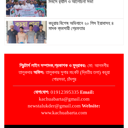
দিবসে র‌্যালি ও আলোচনা সভা
কচুয়ায় বিশেষ অভিযানে ২০ পিস ইয়াবাসহ ৪
মাদক ব্যবসায়ী গ্রেফতার
কচুয়ায় মাদক বিরোধী বিতর্ক প্রতিযোগিতা
প্রিন্টার্স লাইন
সম্পাদক,প্রকাশক ও মুদ্রাকর:
মো: আলমগীর
তালুকদার
অ‌ফিস:
তালুকদার সুপার মা‌র্কেট (দ্বিতীয় তলা) কচুয়া
জাতীয়তাবাদী রিকশা-ভ্যান অটো চালক দল কচুয়া
পোরসভা, চাঁদপুর
পৌর কমিটির পরিচিতি সভা
‌যোগা‌যোগ:
01912395335
Email:
kachuabarta@gmail.com
কচুয়ায় জুলাই গনঅভ্যুত্থানের দ্বিতীয় বার্ষিকীতে
newstalukder@gmail.com
Website:
জামায়াতের গণমিছিল
www.kachuabarta.com