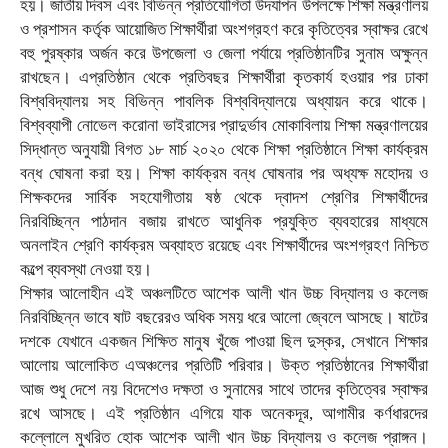
হয়। জাতীয় দিবস এবং বিভিন্ন প্রতিযোগিতা উদযাপন উপলক্ষে শিক্ষা মন্ত্রণালয়
ও প্রশাসন কর্তৃক আয়োজিত শিক্ষার্থীরা অংশগ্রহণ করে কৃতিত্বের স্বাক্ষর রেখে
বহু পুরষ্কার অর্জন করে উপজেলা ও জেলা পর্যায়ে প্রতিষ্ঠানটির সুনাম অক্ষুন্ন
রাখছেন। এপ্রতিষ্ঠান থেকে প্রতিবছর শিক্ষার্থীরা কৃতকার্য হওয়ার পর ঢাকা
বিশ্ববিদ্যালয় সহ বিভিন্ন পাবলিক বিশ্ববিদ্যালয়ে অধ্যায়ন করে থাকে।
বিশ্বব্যাপী নোভেল করোনা ভাইরাসের প্রাদুর্ভাব মোকাবিলায় শিক্ষা মন্ত্রণালয়ের
সিদ্ধান্ত অনুযায়ী বিগত ১৮ মার্চ ২০২০ থেকে শিক্ষা প্রতিষ্ঠানে শিক্ষা কার্যক্রম
বন্ধ ঘোষনা করা হয়। শিক্ষা কার্যক্রম বন্ধ ঘোষনার পর অধ্যক্ষ মহোদয় ও
শিক্ষকদের সার্বিক সহযোগীতায় ষষ্ঠ থেকে দ্বাদশ শ্রেণির শিক্ষার্থীদের
নিরবিচ্ছিন্ন পাঠদান বজায় রাখতে আধুনিক প্রযুক্তি ব্যবহারের মাধ্যমে
অনলাইন শ্রেণি কার্যক্রম অব্যাহত রয়েছে এবং শিক্ষার্থীদের অংশগ্রহণ নিশ্চিত
কল্পে ব্যবস্থা নেওয়া হয়।
শিক্ষার আলোহীন এই অঞ্চলটিতে আশেক আলী খান উচ্চ বিদ্যালয় ও কলেজ
নিরবিচ্ছিন্ন ভাবে ষাট বছরেরও অধিক সময় ধরে আলো জ্বেলে আসছে। ষাটের
দশকে যেখানে একজন শিক্ষিত মানুষ খুঁজে পাওয়া ছিল দুস্কর, সেখানে শিক্ষার
আলোয় আলোকিত এঅঞ্চলের প্রতিটি পরিবার। উক্ত প্রতিষ্ঠানের শিক্ষার্থীরা
আজ শুধু দেশে নয় বিদেশেও দক্ষতা ও সুনামের সাথে তাদের কৃতিত্বের স্বাক্ষর
রখে আসছে। এই প্রতিষ্ঠান এগিয়ে যাক অনেকদূর, আগামীর কর্ণধারদের
কল্লোলে মুখরিত হোক আশেক আলী খান উচ্চ বিদ্যালয় ও কলেজ প্রাঙ্গন।