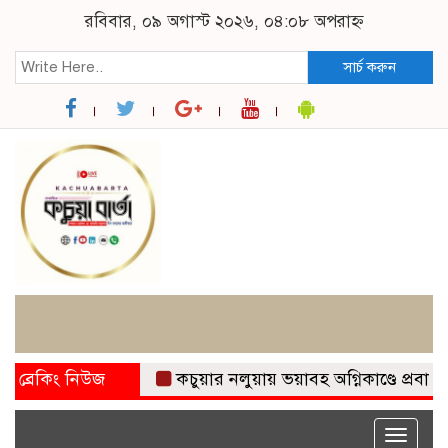
রবিবার, ০৯ অগাস্ট ২০২৬, ০৪:০৮ অপরাহ্ন
সার্চ করুন
ব্রেকিং নিউজ
কচুয়ার নলুয়ায় ভয়াবহ অগ্নিকাণ্ডে প্রবাসীর বস
Toggle