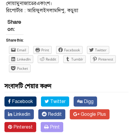
দোয়ামুনাজাতেরএকাংশ।
রিপোর্টার : আরিফুলইসলামদিপু, কচুয়া
Share
on:
Share this:
Email
Print
Facebook
Twitter
LinkedIn
Reddit
Tumblr
Pinterest
Pocket
সংবাদটি শেয়ার করুন
Facebook
Twitter
Digg
Linkedin
Reddit
Google Plus
Pinterest
Print