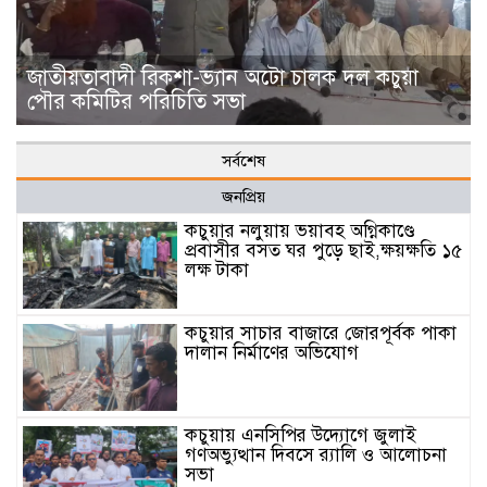
জাতীয়তাবাদী রিকশা-ভ্যান অটো চালক দল কচুয়া
পৌর কমিটির পরিচিতি সভা
সর্বশেষ
জনপ্রিয়
কচুয়ার নলুয়ায় ভয়াবহ অগ্নিকাণ্ডে
প্রবাসীর বসত ঘর পুড়ে ছাই,ক্ষয়ক্ষতি ১৫
লক্ষ টাকা
কচুয়ার সাচার বাজারে জোরপূর্বক পাকা
দালান নির্মাণের অভিযোগ
কচুয়ায় এনসিপির উদ্যোগে জুলাই
গণঅভ্যুত্থান দিবসে র‌্যালি ও আলোচনা
সভা