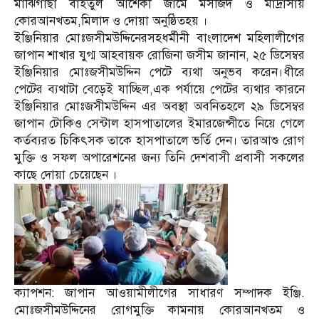
মাঝিগাছা বাইতুল আশেকী জামে মসজিদ ও মাদ্রাসায়
কোরআনখতম,মিলাদ ও দোয়া অনুষ্ঠিতহয় ।
ইঞ্জিনিয়ার মোঃজসীমউদ্দিনেরসহধর্মীনী বাংলাদেশ মহিলালীগের
জাপান শাখার যুগ্ম আহবায়ক রোজিনা জসীম জানান, ২৫ ডিসেম্বর
ইঞ্জিনিয়ার মোঃজসীমউদ্দিন পেটে ব্যথা অনুভব করেন।ধীরে
পেটের ব্যথাটা বেড়েই যাচ্ছিল,এক পর্যায়ে পেটের ব্যথার কারনে
ইঞ্জিনিয়ার মোঃজসীমউদ্দিন এর অবস্থা অবনিতহলে ২৯ ডিসেম্বর
জাপান টোকিও সেন্টাল হাসপাতালের ইমারজেন্সীতে নিয়ে গেলে
কর্তব্যরত চিকিৎসক তাকে হাসপাতালে ভর্তি দেন। তারআশু রোগ
মুক্তি ও সফল অপারেশনের জন্য তিনি দেশবাসী প্রবাসী সকলের
কাছে দোয়া চেয়েছেন ।
ক্যাপশন: জাপান আওয়ামীলীগের সাধারণ সম্পাদক ইঞ্জি.
মোঃজসীমউদ্দিনের রোগমুক্তি কামনায় কোরআনখতম ও