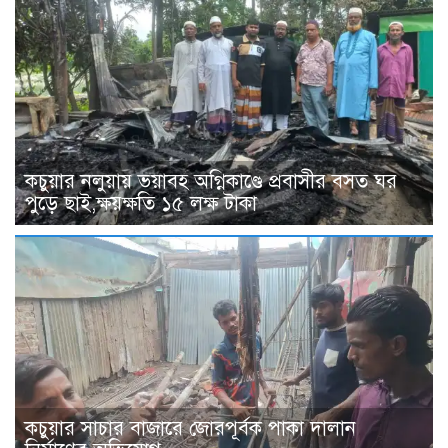
কচুয়ার নলুয়ায় ভয়াবহ অগ্নিকাণ্ডে প্রবাসীর বসত ঘর
পুড়ে ছাই,ক্ষয়ক্ষতি ১৫ লক্ষ টাকা
কচুয়ার সাচার বাজারে জোরপূর্বক পাকা দালান