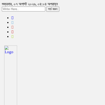
শুক্রবার, ০৭ অগাস্ট ২০২৬, ০৪:০৪ অপরাহ্ন
সার্চ করুন