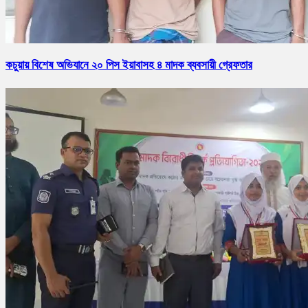
কচুয়ায় বিশেষ অভিযানে ২০ পিস ইয়াবাসহ ৪ মাদক ব্যবসায়ী গ্রেফতার