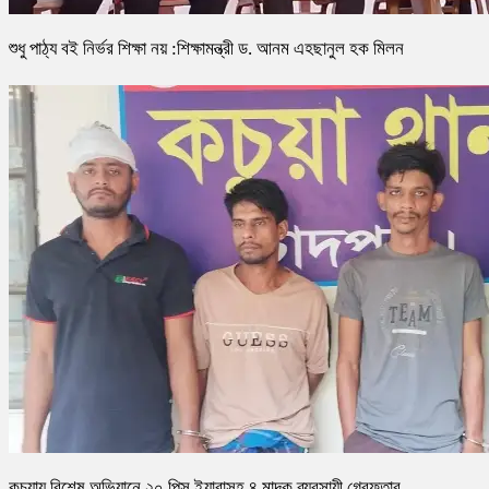
শুধু পাঠ্য বই নির্ভর শিক্ষা নয় :শিক্ষামন্ত্রী ড. আনম এহছানুল হক মিলন
কচুয়ায় বিশেষ অভিযানে ২০ পিস ইয়াবাসহ ৪ মাদক ব্যবসায়ী গ্রেফতার