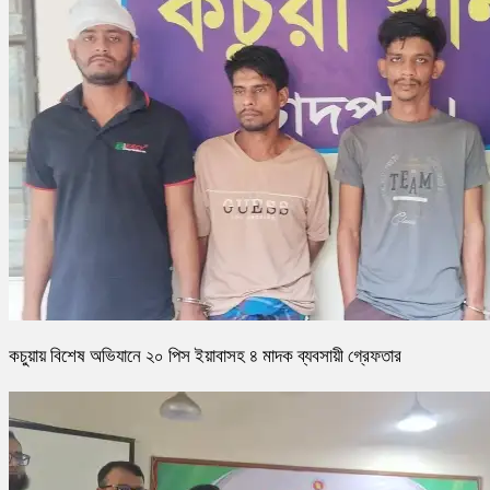
কচুয়ায় বিশেষ অভিযানে ২০ পিস ইয়াবাসহ ৪ মাদক ব্যবসায়ী গ্রেফতার