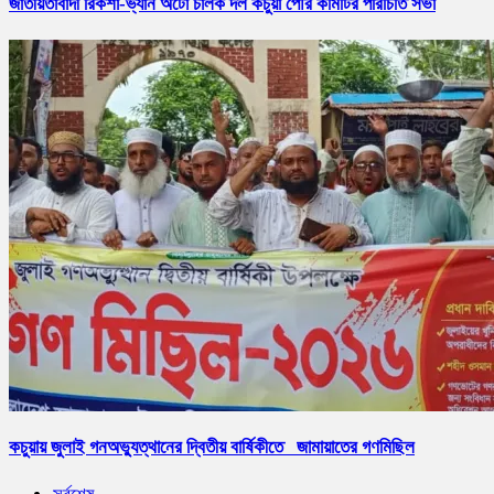
জাতীয়তাবাদী রিকশা-ভ্যান অটো চালক দল কচুয়া পৌর কমিটির পরিচিতি সভা
কচুয়ায় জুলাই গনঅভ্যুত্থানের দ্বিতীয় বার্ষিকীতে জামায়াতের গণমিছিল