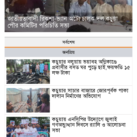
জাতীয়তাবাদী রিকশা-ভ্যান অটো চালক দল কচুয়া
পৌর কমিটির পরিচিতি সভা
সর্বশেষ
জনপ্রিয়
কচুয়ার নলুয়ায় ভয়াবহ অগ্নিকাণ্ডে
প্রবাসীর বসত ঘর পুড়ে ছাই,ক্ষয়ক্ষতি ১৫
লক্ষ টাকা
কচুয়ার সাচার বাজারে জোরপূর্বক পাকা
দালান নির্মাণের অভিযোগ
কচুয়ায় এনসিপির উদ্যোগে জুলাই
গণঅভ্যুত্থান দিবসে র‌্যালি ও আলোচনা
সভা