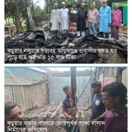
কচুয়ার নলুয়ায় ভয়াবহ অগ্নিকাণ্ডে প্রবাসীর বসত ঘর
পুড়ে ছাই,ক্ষয়ক্ষতি ১৫ লক্ষ টাকা
কচুয়ার সাচার বাজারে জোরপূর্বক পাকা দালান
নির্মাণের অভিযোগ