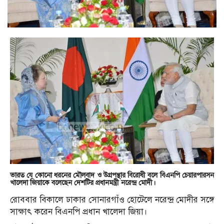
ভারত যে কোনো ধরনের মৌলবাদ ও উগ্রপন্থার বিরোধী বলে বিএনপি চেয়ারপারসন
খালেদা জিয়াকে বলেছেন দেশটির প্রধানমন্ত্রী নরেন্দ্র মোদী।
রোববার বিকালে ঢাকার সোনারগাঁও হোটেলে নরেন্দ্র মোদীর সঙ্গে
সাক্ষাৎ করেন বিএনপি প্রধান খালেদা জিয়া।