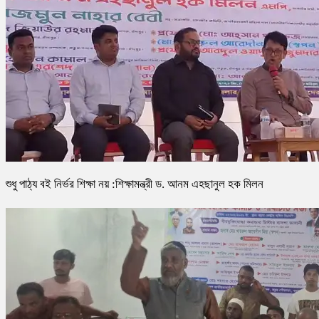
শুধু পাঠ্য বই নির্ভর শিক্ষা নয় :শিক্ষামন্ত্রী ড. আনম এহছানুল হক মিলন