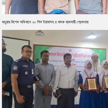
কচুয়ায় বিশেষ অভিযানে ২০ পিস ইয়াবাসহ ৪ মাদক ব্যবসায়ী গ্রেফতার