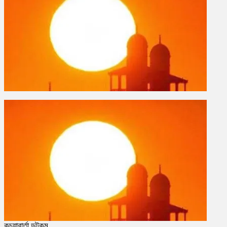
কচুয়াবার্তা ডটকম