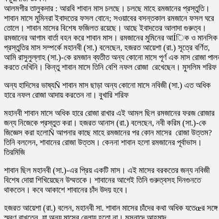
আলমগীর তালুকদার : আরবি শাবান মাস চলছে। চলছে মাহে রমজানের প্রস্তুতি।
শাবান মাসে মুমিনরা ইবাদতের ফসল বোনে; সওয়াবের বসন্তকাল রমজানে ফসল ঘরে
তোলে। শাবান মাসের বিশেষ ফজিলত রয়েছে। আছে ইবাদতের আলাদা গুরুত্ব।
রমজানের আগাম বার্তা বহন করে শাবান মাস। রমজানের মুমিনের আÍিক ও মানসিক
প্রস্তুতির মাস সম্পর্কে মহানবী (সা.) বলেছেন, হজরত আয়েশা (রা.) সূত্রে বর্ণিত,
আমি রাসুলুল্লাহ (সা.)-কে রমজান ব্যতীত অন্য কোনো মাসে পূর্ণ এক মাস রোজা পাল
করতে দেখিনি। কিন্তু শাবান মাসে তিনি বেশি নফল রোজা রেখেছেন। মুসলিম শরিফ
অন্য হাদিসের ভাষ্যÑ শাবান মাস ছাড়া অন্য কোনো মাসে নবিজী (সা.) এত অধিক
হারে নফল রোজা আদায় করতেন না। বুখারি শরিফ
মহানবী শাবান মাসে অধিক হারে রোজা রাখার এই আমল ছিল রমজানের ফরজ রোজার
জন্য নিজেকে প্রস্তুত করা। হজরত আনাস (রা.) বলেছেন, নবী করিম (সা.)-কে
জিজ্ঞেস করা হলোÑ আপনার কাছে মাহে রমজানের পর কোন মাসের রোজা উত্তম?
তিনি বললেন, শাবানের রোজা উত্তম। কেননা শাবান হলো রমজানের পূর্বাভাস।
তিরমিজি
শাবান ছিল মহানবী (সা.)-এর প্রিয় একটি মাস। এই মাসের বরকতের জন্য নবিজী
বিশেষ দোয়া শিখিয়েছেন উম্মতকে। শাবানের আগেই তিনি গুরুত্বসহ দিনগুনতে
থাকতেন। কবে আকাশে শাবানের চাঁদ উদয় হবে।
হজরত আয়েশা (রা.) বলেন, মহানবী সা. শাবান মাসের চাঁদের কথা অধিক যতেœর সঙ্গে
স্মরণ রাখতেন, যা অন্য মাসের বেলায় হতো না। মুসনাদে আহমাদ