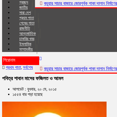
প্রচ্ছদ
কচুয়ার সাচার বাজারে জোরপূর্বক পাকা দালান নির্মাণের অভিযোগ
কচুয
জাতীয়
সারা দেশ
প্রথম পাতা
শেষের পাতা
রাজনীতি
আন্তর্জাতিক
চাকরির খবর
ইসলা‌মিক
সম্পাদকীয়
শিরোনাম
প্রথম পাতা
,
সর্বশেষ
কচুয়ার সাচার বাজারে জোরপূর্বক পাকা দালান নির্মাণের অভিযোগ
কচুয
পবিত্র শাবান মাসের ফজিলত ও আমল
আপডেট : বুধবার, ২০ মে, ২০১৫
১৫৫৪ বার পড়া হয়েছে