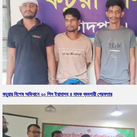
কচুয়ায় বিশেষ অভিযানে ২০ পিস ইয়াবাসহ ৪ মাদক ব্যবসায়ী গ্রেফতার