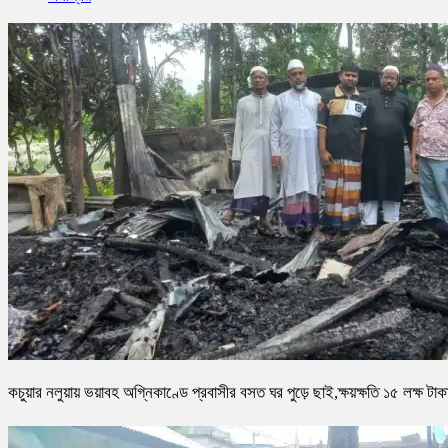
কচুয়ার নলুয়ায় ভয়াবহ অগ্নিকাণ্ডে প্রবাসীর বসত ঘর পুড়ে ছাই,ক্ষয়ক্ষতি ১৫ লক্ষ টাক