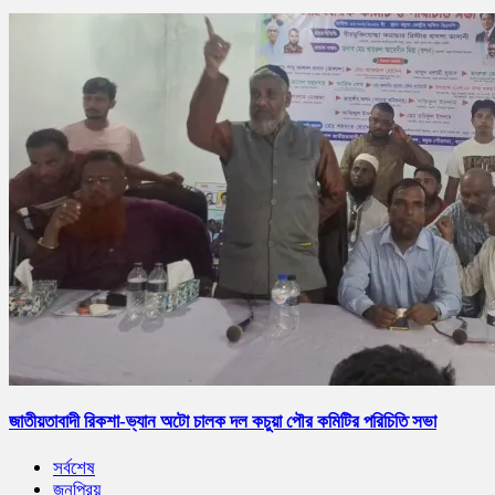
জাতীয়তাবাদী রিকশা-ভ্যান অটো চালক দল কচুয়া পৌর কমিটির পরিচিতি সভা
সর্বশেষ
জনপ্রিয়