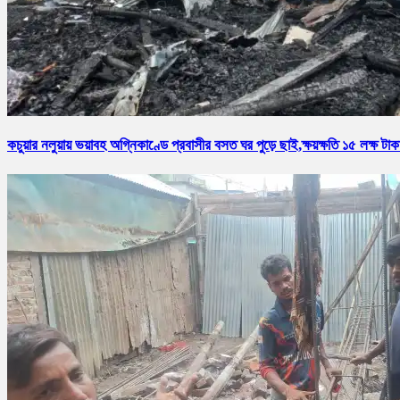
কচুয়ার নলুয়ায় ভয়াবহ অগ্নিকাণ্ডে প্রবাসীর বসত ঘর পুড়ে ছাই,ক্ষয়ক্ষতি ১৫ লক্ষ টাক