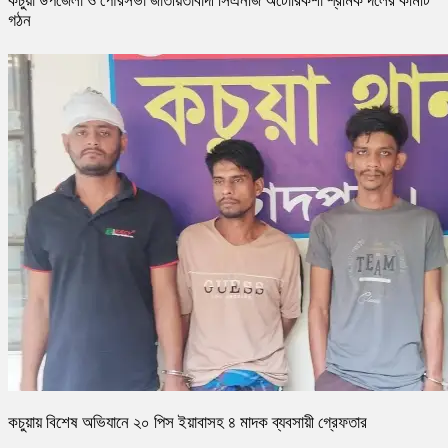
কচুয়া উপজেলা ও পৌরসভা জাতীয়তাবাদী সিএনজি অটোরিকশা শ্রমিক দলের কমিটি
গঠন
কচুয়ায় বিশেষ অভিযানে ২০ পিস ইয়াবাসহ ৪ মাদক ব্যবসায়ী গ্রেফতার