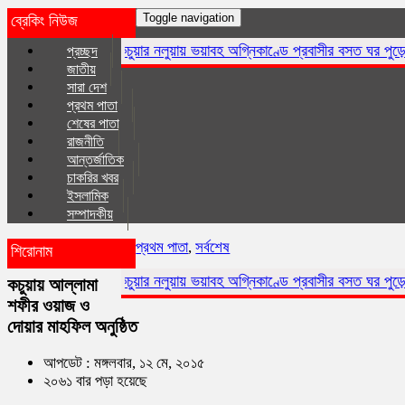
Toggle navigation
ব্রেকিং নিউজ
কচুয়ার নলুয়ায় ভয়াবহ অগ্নিকাণ্ডে প্রবাসীর বসত ঘর পুড়ে ছাই,ক্ষয়ক্ষতি ১৫ ল
প্রচ্ছদ
জাতীয়
সারা দেশ
প্রথম পাতা
শেষের পাতা
রাজনীতি
আন্তর্জাতিক
চাকরির খবর
ইসলা‌মিক
সম্পাদকীয়
প্রথম পাতা
,
সর্বশেষ
শিরোনাম
কচুয়ার নলুয়ায় ভয়াবহ অগ্নিকাণ্ডে প্রবাসীর বসত ঘর পুড়ে ছাই,ক্ষয়ক্ষতি ১৫ ল
কচুয়ায় আল্লামা
শফীর ওয়াজ ও
দোয়ার মাহফিল অনুষ্ঠিত
আপডেট : মঙ্গলবার, ১২ মে, ২০১৫
২০৬১ বার পড়া হয়েছে