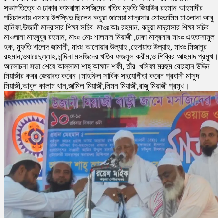
সভাপতিত্বে ও ঢাকার কামরাঙ্গা মসজিদের খতিব মুফতি জিয়াউর রহমান আহমাদীর
পরিচালনায় এসময় উপস্থিত ছিলেন কচুয়া জামেয়া মাদ্রসার মোহতামিম মাওলানা আবু
হানিফা,উজানী মাদ্রাসার শিক্ষা সচিব মাওঃ আঃ রহমান, কচুয়া মাদ্রাসার শিক্ষা সচিব
মাওলানা মাহবুবুর রহমান, মাওঃ মোঃ শালমান মিয়াজী ,ঢাকা মাদ্রসার মাওঃ এহতাসামুল
হক, মুফতি খালেদ জামানী, মাওঃ আনোয়ার উল্যাহ ,হেদায়াত উল্যাহ, মাওঃ মিজানুর
রহমান,ওবায়েদুল্লাহ,চান্দিনা মসজিদের খতিব ফজলূল করীম,ও শিব্বির আহমাদ প্রমূখ
আলোচনা সভা শেষে আল্লামা শাহ্ আহ্মাদ শফী, তাঁর খলিফা মরহুম বোরহান উদ্দিন
মিয়াজীর কবর জেয়ারত করেন।মাহফিল সার্বিক সহযোগীতা করেন প্রবাসী মাসুদ
মিয়াজী,আবুল কালাম খান,জামিল মিয়াজী,লিমন মিয়াজী,রাজু মিয়াজী প্রমূখ।