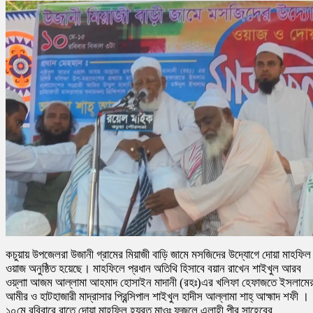
কচুয়ায় উপজেলরা উজানী গ্রামের মিয়াজী বাড়ি জামে মসজিদের উদ্যোগে দোয়া মাহফিল
ওয়াজ অনুষ্ঠিত হয়েছে। মাহফিলে প্রধান অতিথি হিসাবে বয়ান রাখেন শাইখুল আরব
ওয়্লাা আজম আল্লামা আহমাদ হোসাইন মাদানী (রহঃ)এর খলিফা হেফাজতে ইসলামে
আমীর ও হাটহাজারী মাদ্রাসার প্রিন্সিপাল শাইখুল হাদীস আল্লামা শাহ্ আহ্মাদ শফী ।
১০মে রবিবারে রাতে দোয়া মাহফিল হযরত মাওঃ ফজলে এলাহী পীর সাহেবের