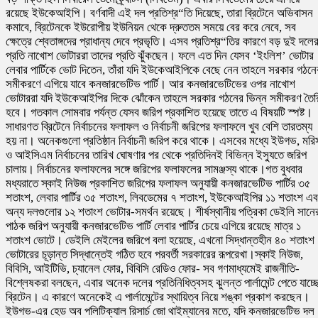
রয়েছে ইউকেআইপি। বর্ণবাদী এই দল প্রতিশ্র“তি দিয়েছে, তারা ব্রিটেনে অভিবাসন
কমাবে, ব্রিটেনকে ইউরোপীয় ইউনিয়ন থেকে দ্রুততম সময়ে বের করে নেবে, সব
ক্ষেত্রে শ্বেতাঙ্গদের প্রাধান্য দেবে প্রভৃতি। এসব প্রতিশ্র“তির কারণে বড় দুই দলে
প্রতি নাখোশ ভোটাররা তাদের প্রতি ঝুঁকছেন। ফলে এত দিন যেসব ‘ইংলিশ’ ভোটার
লেবার পার্টিকে ভোট দিতেন, তাঁরা যদি ইউকেআইপিকে বেছে নেন তাহলে সরকার গঠনে
সমীকরণে এগিয়ে যাবে কনজারভেটিভ পার্টি। আর কনজারভেটিভের ওপর নাখোশ
ভোটাররা যদি ইউকেআইপির দিকে ঝোঁকেন তাহলে সরকার গঠনের ভিন্ন সমীকরণ তৈর
হবে। গতকাল সোমবার পর্যন্ত যেসব জরিপ প্রকাশিত হয়েছে তাতে এ বিষয়টি স্পষ্ট।
সাধারণত ব্রিটেনে নির্বাচনের ফলাফল ও নির্বাচনী জরিপের ফলাফলে খুব বেশি তারতম্য
হয় না। অনেকগুলো প্রতিষ্ঠান নির্বাচনী জরিপ করে থাকে। এসবের মধ্যে ইউগভ, মরি
ও আইসিএম নির্বাচনের তারিখ ঘোষণার পর থেকে প্রতিদিনই বিভিন্ন ইস্যুতে জরিপ
চালায়। নির্বাচনের ফলাফলের সঙ্গে জরিপের ফলাফলের সামঞ্জস্য থাকে।গত বুধবার
মধ্যরাতে স্কাই নিউজ প্রকাশিত জরিপের ফলাফল অনুযায়ী কনজারভেটিভ পার্টির ৩৫
শতাংশ, লেবার পার্টির ৩৫ শতাংশ, লিবডেমের ৭ শতাংশ, ইউকেআইপির ১১ শতাংশ এব
অন্য দলগুলোর ১২ শতাংশ ভোটার-সমর্থন রয়েছে। শীর্ষস্থানীয় পত্রিকা ডেইলি সানে
পাঠক জরিপ অনুযায়ী কনজারভেটিভ পার্টি লেবার পার্টির চেয়ে এগিয়ে রয়েছে মাত্র ১
শতাংশ ভোটে। ডেইলি মেইলের জরিপে বলা হয়েছে, এখনো সিদ্ধান্তহীন ৪০ শতাংশ
ভোটারের চূড়ান্ত সিদ্ধান্তেই গঠিত হবে পরবর্তী সরকারের রূপরেখা।স্কাই নিউজ,
বিবিসি, আইটিভি, চ্যানেল ফোর, বিবিসি রেডিও ফোর- সব গণমাধ্যমেই রাজনীতি-
বিশ্লেষকরা বলছেন, এবার অনেক দলের প্রতিনিধিত্বসহ ঝুলন্ত পার্লামেন্ট পেতে যাচ্ছ
ব্রিটেন। এ কারণে অনেকেই এ পার্লামেন্টের স্থায়িত্ব নিয়ে শঙ্কা প্রকাশ করছেন।
ইউগভ-এর হেড অব পলিটিক্যাল রিসার্চ জো থাইম্যানের মতে, যদি কনজারভেটিভ দল