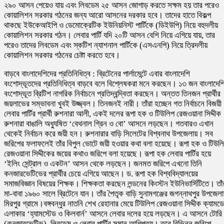
২৯০ আসন পেয়েও যায় এবং লিবডেম ২৫ আসন জোগাড় করতে সক্ষম হয় তার পরেও
কোয়ালিশন সরকার গঠনের জন্য আরো আসনের দরকার হবে। তাদের হাতে বিকল্প
থাকছে ইউকেআইপি ও ডেমোক্রেটিক ইউনিয়নিস্ট পার্টিকে (ডিইউপি) নিয়ে বহুদলীয়
কোয়ালিশন সরকার গঠন। লেবার পার্টি যদি ২০টি আসন বেশি নিয়ে এগিয়ে যায়, তার
পরেও তাদের লিবডেম এবং স্কটিশ ন্যাশনাল পার্টিকে (এসএনপি) নিয়ে ত্রিদলীয়
কোয়ালিশন সরকার গঠনের চেষ্টা করতে হবে।
বাড়বে বাংলাদেশিদের প্রতিনিধিত্ব : ব্রিটেনের পার্লামেন্টে এবার বাংলাদেশি
বংশোদ্ভূতদের প্রতিনিধিত্ব বাড়বে বলে বিশ্লেষকরা মনে করছেন। ১৩ জন বাংলাদেশ
বংশোদ্ভূত ব্রিটিশ নাগরিক নির্বাচনে প্রতিদ্বন্দ্বিতা করছেন। অন্তত তিনজন প্রার্থীর
জয়লাভের সম্ভাবনা খুবই উজ্জ্বল। তিনজনই নারী। তাঁরা হচ্ছেন গত নির্বাচনে বিজয়ী
লেবার পার্টির প্রার্থী রুশনারা আলী, একই দলের রূপা হক ও টিউলিপ রেজওয়ানা সিদ্দীক
রুশনারা বাঙালি অধ্যুষিত ‘বেথনাল গ্রিন ও বো’ আসনে লড়ছেন। গতবারও এখান
থেকেই নির্বাচন করে জয়ী হন। রুশনারার বাড়ি সিলেটের বিশ্বনাথ উপজেলায়। সব
জরিপের ফলাফলেই তাঁর বিপুল ভোটে জয়ী হওয়ার কথা বলা হয়েছে। রূপা হক ও টিউল
রেজওয়ানা সিদ্দীকের জয়ের কথাও জরিপে বলা হয়েছে। রূপা হক লেবার পার্টির হয়ে
‘ইলিং সেন্ট্রাল ও একটন’ আসন থেকে লড়ছেন। জনমত জরিপে এখনো তিনি
কনজারভেটিভের প্রার্থীর চেয়ে এগিয়ে আছেন। ড. রূপা হক বিশ্ববিদ্যালয়ের
সমাজবিজ্ঞান বিষয়ের শিক্ষক। শিক্ষকতা করছেন লন্ডনের কিংস্টন ইউনিভার্সিটিতে। তাঁ
মা-বাবা ১৯৬০ সালে ব্রিটেনে যান। তাঁর পৈতৃক বাড়ি সুনামগঞ্জের জগন্নাথপুর উপজেল
মিরপুর গ্রামে।বঙ্গবন্ধুর নাতনি শেখ রেহানার মেয়ে টিউলিপ রেজওয়ানা সিদ্দীক ক্যামড
এলাকার ‘হ্যামস্টেড ও কিলবার্ন’ আসনে লেবার দলের হয়ে লড়ছেন। এ আসনে টোরি
(কনজারভেটিভ), লিবডেম ও লেবার পার্টির সমান আধিপত্য। তবে বিভিন্ন জরিপে