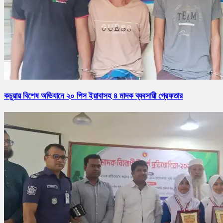
কচুয়ায় বিশেষ অভিযানে ২০ পিস ইয়াবাসহ ৪ মাদক ব্যবসায়ী গ্রেফতার