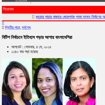
শিরোনাম
কচুয়ার সাচার বাজারে জোরপূর্বক পাকা দালান নির্মাণের অভিযোগ
কচুয়
দ্বিতীয় পাতা
,
সর্বশেষ
বিটিশ নির্বাচনে ইতিহাস গড়ার আশায় বাংলাদেশিরা
আপডেট : সোমবার, ৪ মে, ২০১৫
১২৪০ বার পড়া হয়েছে