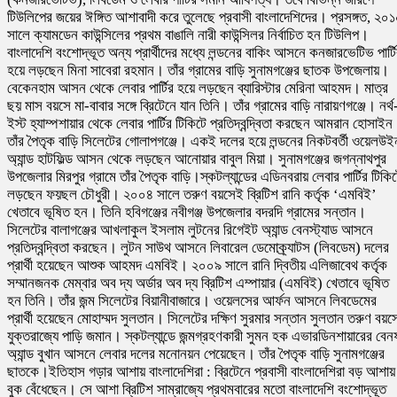
টিউলিপের জয়ের ঈঙ্গিত আশাবাদী করে তুলেছে প্রবাসী বাংলাদেশিদের। প্রসঙ্গত, ২০
সালে ক্যামডেন কাউন্সিলের প্রথম বাঙালি নারী কাউন্সিলর নির্বাচিত হন টিউলিপ।
বাংলাদেশি বংশোদ্ভূত অন্য প্রার্থীদের মধ্যে লন্ডনের বাকিং আসনে কনজারভেটিভ পার্ট
হয়ে লড়ছেন মিনা সাবেরা রহমান। তাঁর গ্রামের বাড়ি সুনামগঞ্জের ছাতক উপজেলায়।
বেকেনহাম আসন থেকে লেবার পার্টির হয়ে লড়ছেন ব্যারিস্টার মেরিনা আহমদ। মাত্র
ছয় মাস বয়সে মা-বাবার সঙ্গে ব্রিটেনে যান তিনি। তাঁর গ্রামের বাড়ি নারায়ণগঞ্জে। নর্থ
ইস্ট হ্যাম্পশায়ার থেকে লেবার পার্টির টিকিটে প্রতিদ্বন্দ্বিতা করছেন আমরান হোসাই
তাঁর পৈতৃক বাড়ি সিলেটের গোলাপগঞ্জে। একই দলের হয়ে লন্ডনের নিকটবর্তী ওয়েলউই
অ্যান্ড হাটফিল্ড আসন থেকে লড়ছেন আনোয়ার বাবুল মিয়া। সুনামগঞ্জের জগন্নাথপুর
উপজেলার মিরপুর গ্রামে তাঁর পৈতৃক বাড়ি।স্কটল্যান্ডের এডিনবরায় লেবার পার্টির টিকি
লড়ছেন ফয়ছল চৌধুরী। ২০০৪ সালে তরুণ বয়সেই ব্রিটিশ রানি কর্তৃক ‘এমবিই’
খেতাবে ভূষিত হন। তিনি হবিগঞ্জের নবীগঞ্জ উপজেলার বদরদি গ্রামের সন্তান।
সিলেটের বালাগঞ্জের আখলাকুল ইসলাম লুটনের রিগেইট অ্যান্ড বেনস্ট্যাড আসনে
প্রতিদ্বন্দ্বিতা করছেন। লুটন সাউথ আসনে লিবারেল ডেমোক্র্যাটস (লিবডেম) দলের
প্রার্থী হয়েছেন আশুক আহমদ এমবিই। ২০০৯ সালে রানি দ্বিতীয় এলিজাবেথ কর্তৃক
সম্মানজনক মেম্বার অব দ্য অর্ডার অব দ্য ব্রিটিশ এম্পায়ার (এমবিই) খেতাবে ভূষিত
হন তিনি। তাঁর জন্ম সিলেটের বিয়ানীবাজারে। ওয়েলসের আর্ফন আসনে লিবডেমের
প্রার্থী হয়েছেন মোহাম্মদ সুলতান। সিলেটের দক্ষিণ সুরমার সন্তান সুলতান তরুণ বয়স
যুক্তরাজ্যে পাড়ি জমান। স্কটল্যান্ডে জন্মগ্রহণকারী সুমন হক এভারডিনশায়ারের বে
অ্যান্ড বুখান আসনে লেবার দলের মনোনয়ন পেয়েছেন। তাঁর পৈতৃক বাড়ি সুনামগঞ্জের
ছাতকে।ইতিহাস গড়ার আশায় বাংলাদেশিরা : ব্রিটেনে প্রবাসী বাংলাদেশিরা বড় আশায়
বুক বেঁধেছেন। সে আশা ব্রিটিশ সাম্রাজ্যে প্রথমবারের মতো বাংলাদেশি বংশোদ্ভূত