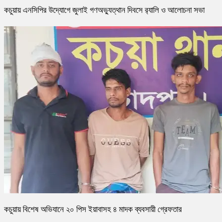
কচুয়ায় এনসিপির উদ্যোগে জুলাই গণঅভ্যুত্থান দিবসে র‌্যালি ও আলোচনা সভা
কচুয়ায় বিশেষ অভিযানে ২০ পিস ইয়াবাসহ ৪ মাদক ব্যবসায়ী গ্রেফতার