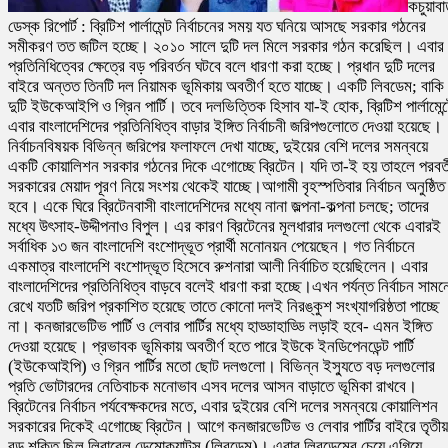
কচুয়াবার
ডেস্ক রিপোর্ট : ব্রিটিশ পার্লামেন্ট নির্বাচনের সময় যত ঘনিয়ে আসছে সরকার গঠনের
সমীকরণ তত জটিল হচ্ছে। ২০১০ সালে দুটি দল মিলে সরকার গঠন করেছিল। এবার
প্রতিনিধিত্বের ক্ষেত্রে বড় পরিবর্তন ঘটবে বলে ধারণা করা হচ্ছে। প্রধান দুটি দলের
বাইরে অন্তত তিনটি দল নিয়ামক ভূমিকায় অবতীর্ণ হতে যাচ্ছে। একটি লিবডেম; বাকি
দুটি ইউকেআইপি ও গ্রিন পার্টি। তবে দলভিত্তিক হিসাব যা-ই হোক, ব্রিটিশ পার্লামেন্
এবার বাংলাদেশিদের প্রতিনিধিত্ব বাড়ার ইঙ্গিত নির্বাচনী জরিপগুলোতে দেওয়া হয়েছে।
নির্বাচনবিষয়ক বিভিন্ন জরিপের ফলাফলে দেখা যাচ্ছে, দুইয়ের বেশি দলের সমন্বয়ে
একটি কোয়ালিশন সরকার গঠনের দিকে এগোচ্ছে ব্রিটেন। যদি তা-ই হয় তাহলে পরবর্ত
সরকারের মেয়াদ পূরণ নিয়ে সংশয় থেকেই যাচ্ছে।আগামী বৃহস্পতিবার নির্বাচন অনুষ্ঠিত
হবে। একে ঘিরে ব্রিটেনবাসী বাংলাদেশিদের মধ্যে নানা জল্পনা-কল্পনা চলছে; তাদের
মধ্যে উৎসাহ-উদ্দীপনাও বিপুল। এর কারণ ব্রিটেনের মূলধারার দলগুলো থেকে এবারই
সর্বাধিক ১৩ জন বাংলাদেশি বংশোদ্ভূত প্রার্থী মনোনয়ন পেয়েছেন। গত নির্বাচনে
একমাত্র বাংলাদেশি বংশোদ্ভূত হিসেবে রুশনারা আলী নির্বাচিত হয়েছিলেন। এবার
বাংলাদেশিদের প্রতিনিধিত্ব বাড়বে বলেই ধারণা করা হচ্ছে।এখন পর্যন্ত নির্বাচন সামন
রেখে যতটি জরিপ প্রকাশিত হয়েছে তাতে কোনো দলই নিরঙ্কুশ সংখ্যাগরিষ্ঠতা পাচ্ছে
না। কনজারভেটিভ পার্টি ও লেবার পার্টির মধ্যে হাড্ডাহাড্ডি লড়াই হবে- এমন ইঙ্গিত
দেওয়া হয়েছে। প্রভাবক ভূমিকায় অবতীর্ণ হতে পারে ইউকে ইনডিপেনডেন্ট পার্টি
(ইউকেআইপি) ও গ্রিন পার্টির মতো ছোট দলগুলো। বিভিন্ন ইস্যুতে বড় দলগুলোর
প্রতি ভোটারদের নেতিবাচক মনোভাব এসব দলের আসন বাড়াতে ভূমিকা রাখবে।
ব্রিটেনের নির্বাচন পর্যবেক্ষকদের মতে, এবার দুইয়ের বেশি দলের সমন্বয়ে কোয়ালিশন
সরকারের দিকেই এগোচ্ছে ব্রিটেন। আগে কনজারভেটিভ ও লেবার পার্টির বাইরে তৃতীয়
বড় শক্তি ছিল লিবারেল ডেমোক্র্যাটস (লিবডেম)। এবার লিবডেমের চেয়ে এগিয়ে