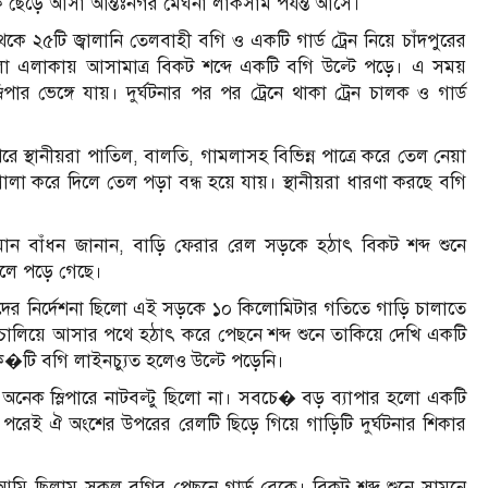
কে ছেড়ে আসা আন্তঃনগর মেঘনা লাকসাম পর্যন্ত আসে।
 ২৫টি জ্বালানি তেলবাহী বগি ও একটি গার্ড ট্রেন নিয়ে চাঁদপুরের
িলা এলাকায় আসামাত্র বিকট শব্দে একটি বগি উল্টে পড়ে। এ সময়
 ভেঙ্গে যায়। দুর্ঘটনার পর পর ট্রেনে থাকা ট্রেন চালক ও গার্ড
ে স্থানীয়রা পাতিল, বালতি, গামলাসহ বিভিন্ন পাত্রে করে তেল নেয়া
লা করে দিলে তেল পড়া বন্ধ হয়ে যায়। স্থানীয়রা ধারণা করছে বগি
নুজ্জামান বাঁধন জানান, বাড়ি ফেরার রেল সড়কে হঠাৎ বিকট শব্দ শুনে
েলে পড়ে গেছে।
আমাদের নির্দেশনা ছিলো এই সড়কে ১০ কিলোমিটার গতিতে গাড়ি চালাতে
িয়ে আসার পথে হঠাৎ করে পেছনে শব্দ শুনে তাকিয়ে দেখি একটি
 ক�টি বগি লাইনচ্যুত হলেও উল্টে পড়েনি।
 অনেক স্লিপারে নাটবল্টু ছিলো না। সবচে� বড় ব্যাপার হলো একটি
র পরেই ঐ অংশের উপরের রেলটি ছিড়ে গিয়ে গাড়িটি দুর্ঘটনার শিকার
 আমি ছিলাম সকল বগির পেছনে গার্ড ব্রেকে। বিকট শব্দ শুনে সামনে