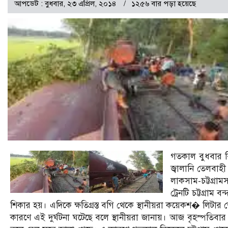
আপডেট : বুধবার, ২৩ এপ্রিল, ২০১৪
১২৫৬ বার পড়া হয়েছে
গতকাল বুধবার ব
জ্বালানি তেলবাহী
লাকসাম-চট্টগ্রা
ট্রেনটি চট্টগ্রা
শিকার হয়। এদিকে ক্ষতিগ্রস্ত বগি থেকে স্থানীয়রা কয়েকশ� লিটা
কারণে এই দুর্ঘটনা ঘটেছে বলে স্থানীয়রা জানায়। আজ বৃহস্পতিবার