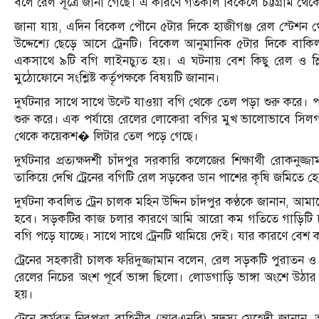
বলে রেল সূত্রে জানা গেছে। এ কারণে গতকাল বিকেলে চট্টগ্রাম থে
জানা যায়, এদিন বিকেল পৌনে ৫টার দিকে হাজীগঞ্জ রেল স্টেশন থেকে
উদ্দেশ্যে ছেড়ে আসে ট্রেনটি। বিকেল আনুমানিক ৫টার দিকে বাক
একসাথে ৯টি বগি লাইনচ্যুত হয়। এ ঘটনায় বেশ কিছু রেল ও স্লিপার
মুঠোফোনে সংশ্লিষ্ট কর্তৃপক্ষকে বিষয়টি জানান।
দুর্ঘটনার সাথে সাথে উল্টে যাওয়া বগি থেকে তেল পড়া শুরু করে। পর
শুরু করে। এক পর্যায়ে রেলের লোকেরা বগির মুখ ভালোভাবে সিলগা
থেকে কয়েকশ� লিটার তেল পড়ে গেছে।
দুর্ঘটনার প্রত্যক্ষদর্শী চাঁদপুর সরকারি কলেজের শিক্ষার্থী রোক
তাকিয়ে দেখি ট্রেনের বগিটি রেল সড়কের ডান পাশের কৃষি জমিতে হ
দুর্ঘটনা কবলিত ট্রেন চালক মহিন উদ্দিন চাঁদপুর কণ্ঠকে জানান, 
হবে। সড়কটির কাজ চলার কারণে আমি আরো কম গতিতে গাড়িটি চাল
বগি পড়ে যাচ্ছে। সাথে সাথে ট্রেনটি থামিয়ে দেই। যার কারণে বেশ
ট্রেনের সহকারী চালক ফরিদুজ্জামান বলেন, রেল সড়কটি পুরাতন ও
রেলের নিচের অংশ পূর্বে ভাঙ্গা ছিলো। লোডগাড়ি ভাঙ্গা অংশে উঠা
হয়।
ট্রেনে কর্মরত নিরপত্তা বাহিনীর (আরএনবি) সদস্য মেহেদী জানান,