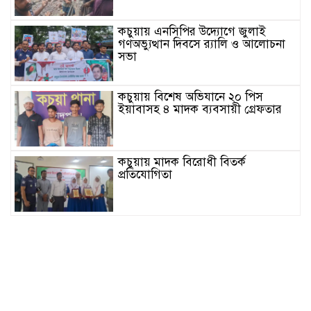
কচুয়ায় এনসিপির উদ্যোগে জুলাই
গণঅভ্যুত্থান দিবসে র‌্যালি ও আলোচনা
সভা
কচুয়ায় বিশেষ অভিযানে ২০ পিস
ইয়াবাসহ ৪ মাদক ব্যবসায়ী গ্রেফতার
কচুয়ায় মাদক বিরোধী বিতর্ক
প্রতিযোগিতা
জাতীয়তাবাদী রিকশা-ভ্যান অটো চালক
দল কচুয়া পৌর কমিটির পরিচিতি সভা
কচুয়ায় জুলাই গনঅভ্যুত্থানের দ্বিতীয়
বার্ষিকীতে জামায়াতের গণমিছিল