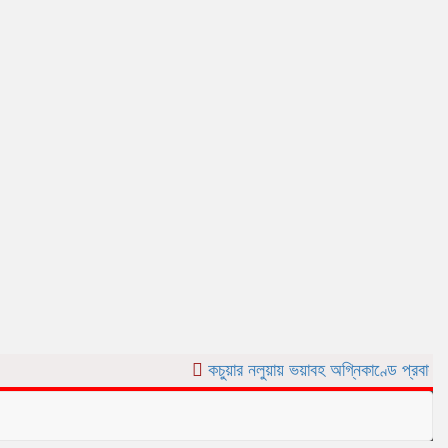
কচুয়ার নলুয়ায় ভয়াবহ অগ্নিকাণ্ডে প্রবাসীর বসত ঘর পুড়