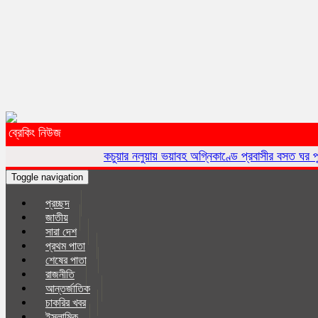
ব্রেকিং নিউজ
কচুয়ার নলুয়ায় ভয়াবহ অগ্নিকাণ্ডে প্রবাসীর বসত ঘর পুড়ে ছাই,ক্ষয়ক্ষতি 
Toggle navigation
প্রচ্ছদ
জাতীয়
সারা দেশ
প্রথম পাতা
শেষের পাতা
রাজনীতি
আন্তর্জাতিক
চাকরির খবর
ইসলা‌মিক