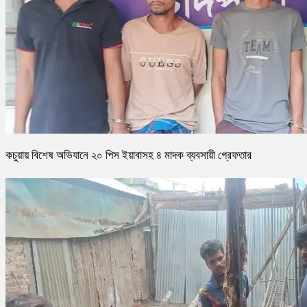
কচুয়ায় বিশেষ অভিযানে ২০ পিস ইয়াবাসহ ৪ মাদক ব্যবসায়ী গ্রেফতার