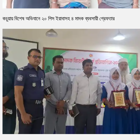
কচুয়ায় বিশেষ অভিযানে ২০ পিস ইয়াবাসহ ৪ মাদক ব্যবসায়ী গ্রেফতার