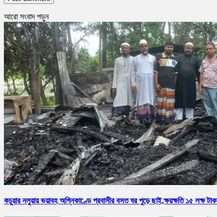
আরো সংবাদ পড়ুন
কচুয়ার নলুয়ায় ভয়াবহ অগ্নিকাণ্ডে প্রবাসীর বসত ঘর পুড়ে ছাই,ক্ষয়ক্ষতি ১৫ লক্ষ টাক