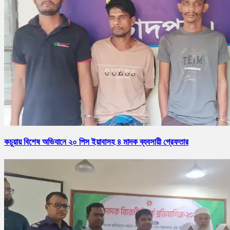
কচুয়ায় বিশেষ অভিযানে ২০ পিস ইয়াবাসহ ৪ মাদক ব্যবসায়ী গ্রেফতার