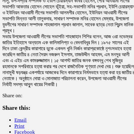
লালু, উপ-দপ্তর সম্পাদক ও ইউপি চেয়ারম্যান কবির হোসেন, পৌর আওয়ামী লীগের
সভাপতি আকতার হোসেন সোহেল ভূঁইয়া, সহ-সভাপতি মনির প্রধান, ইউপি চেয়ারম্যা
ও ইউনিয়ন আওয়ামী লীগের সভাপতি আলমগীর হোসেন, ইউনিয়ন আওয়ামী লীগের
সভাপতি মিন্নত আলী তালুকদার, সাধারণ সম্পাদক মনির হোসেন মেম্বার, উপজেলা
যুবলীগের সাধারণ সম্পাদক শাহজালাল প্রধান জালাল, সাবেক ছাত্র নেতা প্রিন্স মানিক
প্রমুখ।
সভায় উপজেলা আওয়ামী লীগের সভাপতি শাহজাহান শিশির বলেন, আজ ৩রা নভেম্বর
জাতির ইতিহাসে অন্যতম এক কালিমালিপ্ত ও বেদনাবিধুর দিন। ১৯৭৫ সালের এই
দিনে ঢাকা কেন্দ্রীয় কারাগারে ডুকে একদল খুনি নির্জন কারাপ্রকোষ্ঠে নৃশংসভাবে হত্যা
করেছিল জাতীয় ৪ নেতা সৈয়দ নজরুল ইসলাম, তাজউদ্দীন আহমদ, এম মনসুর আলী
এবং এ এইচ এম কামরুজ্জামান। ১৫ আগস্ট জাতির জনক বঙ্গবন্ধু শেখ মুজিবুর
রহমানকে সপরিবারে হত্যা করার পর দেশে রাজনৈতিক শূণ্যতা দেখা দেয়। শুরু হয়েছিল
নানামুখী ষড়যন্ত্র একপর্যায়ে আজকের দিনে কারাগারে নির্মমভাবে হত্যা করা হয় জাতীয় 
নেতাকে। অনুষ্ঠানে দোয়া ও মোনাজাত পরিচালনা করেন, উপজেলা আওয়ামী লীগের
নির্বাহী সদস্য আবুুল খায়ের শিকারী।
Share on:
Share this:
Email
Print
Facebook