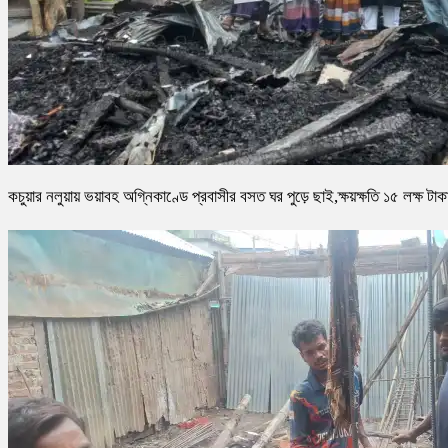
কচুয়ার নলুয়ায় ভয়াবহ অগ্নিকাণ্ডে প্রবাসীর বসত ঘর পুড়ে ছাই,ক্ষয়ক্ষতি ১৫ লক্ষ টাক