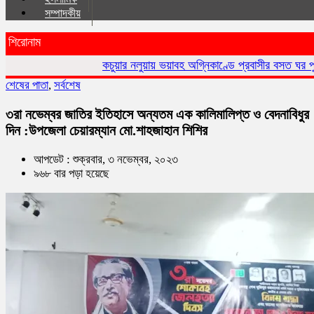
সম্পাদকীয়
শিরোনাম
কচুয়ার নলুয়ায় ভয়াবহ অগ্নিকাণ্ডে প্রবাসীর বসত ঘর পুড়ে ছাই,ক্ষয়ক্ষতি 
শেষের পাতা
,
সর্বশেষ
৩রা নভেম্বর জাতির ইতিহাসে অন্যতম এক কালিমালিপ্ত ও বেদনাবিধুর
দিন :উপজেলা চেয়ারম্যান মো.শাহজাহান শিশির
আপডেট : শুক্রবার, ৩ নভেম্বর, ২০২৩
৯৬৮ বার পড়া হয়েছে