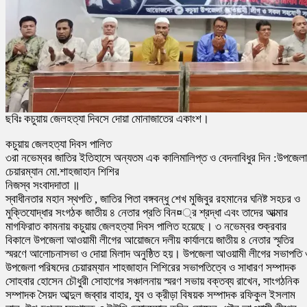
ছবিঃ কচুয়ায় জেলহত্যা দিবসে দোয়া মোনাজাতের একাংশ।
কচুয়ায় জেলহত্যা দিবস পালিত
৩রা নভেম্বর জাতির ইতিহাসে অন্যতম এক কালিমালিপ্ত ও বেদনাবিধুর দিন :উপজেলা
চেয়ারম্যান মো.শাহজাহান শিশির
নিজস্ব সংবাদদাতা ॥
স্বাধীনতার মহান স্থপতি , জাতির পিতা বঙ্গবন্ধু শেখ মুজিবুর রহমানের ঘনিষ্ট সহচর ও
মুক্তিযোদ্ধার সংগঠক জাতীয় ৪ নেতার প্রতি বিন¤্র শ্রদ্ধা এবং তাদের আত্মার
মাগফিরাত কামনায় কচুয়ায় জেলহত্যা দিবস পালিত হয়েছে। ৩ নভেম্বর শুক্রবার
বিকালে উপজেলা আওয়ামী লীগের আয়োজনে দলীয় কার্যালয়ে জাতীয় ৪ নেতার স্মৃতির
স্মরণে আলোচনাসভা ও দোয়া মিলাদ অনুষ্ঠিত হয়। উপজেলা আওয়ামী লীগের সভাপতি 
উপজেলা পরিষদের চেয়ারম্যান শাহজাহান শিশিরের সভাপতিত্বে ও সাধারণ সম্পাদক
সোহবার হোসেন চৌধুরী সোহাগের সঞ্চালনায় স্মরণ সভায় বক্তব্য রাখেন, সাংগঠনিক
সম্পাদক সৈয়দ আব্দুল জব্বার বাহার, যুব ও ক্রীড়া বিষয়ক সম্পাদক রফিকুল ইসলাম