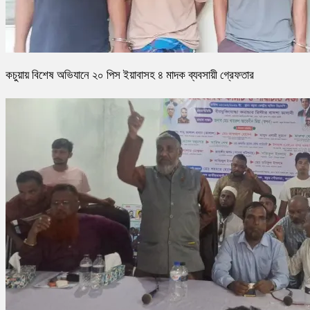
কচুয়ায় বিশেষ অভিযানে ২০ পিস ইয়াবাসহ ৪ মাদক ব্যবসায়ী গ্রেফতার