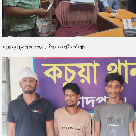
কচুয়া ভ্রাম্যমান আদালতে ৮ ঔষধ ব্যবসায়ীর জরিমানা