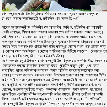
ছবি: কচুয়ার সাচার উচ্চ বিদ্যালয়ে অভিভাবক সমাবেশে প্রধান অতিথির বক্তব্য
রাখছেন, সাবেক স্বরাষ্ট্রমন্ত্রী ড. মহীউদ্দীন খান আলমগীর এমপি।
সাবেক স্বরাষ্ট্রমন্ত্রী ড. মহীউদ্দীন খান আলমগীর এমপি ড. মহীউদ্দীন খান আলমগীর
এমপি বলেছেন, শিক্ষার সকল প্রকার উপকরণ শেখ হাসিনা সরকার প্রদান করছে।
তাই শিক্ষার মানোন্নোয়ন করতে হবে। বিদ্যালয় ভালো ফলাফল অর্জন করতে সক্ষম
হলে প্রমান হবে যে শেখ হাসিনার উদ্দেশ্যে বাস্তবায়নে শিক্ষকরা আন্তরিক। আমরা
সকলে মিলে বাংলাদেশকে এগিয়ে নিয়ে যাচ্ছি বঙ্গবন্ধুর সোনার বাংলা গড়ে তোলার জন্য
। সোনার বাংলা গড়ে উঠলে এ দেশের নাগরিকরা আর পিছিয়ে থাকবেনা। বেকারত্ব দুর
হবে,দুর হবে নিরক্ষতা, জীবন মানের উন্নতি ঘটবে।
তিনি মঙ্গলবার কচুয়া উপজেলার সাচার বহুমুখী উচ্চ বিদ্যালয় ও তেগুরিয়া উচ্চ বিদ্যালয়ের
একাডেমিক ভবনের উদ্বোধন উপলক্ষ্যে উভয় প্রতিষ্ঠান কতৃক পৃথক পৃথক ভাবে
আয়োজিত ছাত্র অভিভাবক সমাবেশে প্রধান অতিথির বক্তব্যে উপরোক্ত কথা
বলেন। সমাবেশ গুলোতে বক্তব্য রাখেন, উপজেলা চেয়ারম্যান মো. শাহজাহান শিশির
মহিলা ভাইস চেয়ারম্যান সুলতানা খানম, উপজেলা আওয়ামী লীগের সহসভাপতি কামরু
নাহার ভূইয়া, সাবেক ভাইস চেয়ারম্যান সালমা শহীদ, ইউপি চেয়ারম্যান মো. মনির
হোসেন, উপজেলা যুবলীগের সাধারণ সম্পাদক শাহজালাল প্রধান জালাল, বাংলাদেশ
ছাত্রলীগের কেন্দ্রীয় কমিটির সহ-সভাপতি জহির রায়হান, বিতারা ইউনিয়ন আওয়ামী
লীগের সভাপতি কবির হোসেন মজুমদার ও সাবেক সভাপতি হারুনুর রশিদ পাটওয়ারী,
সাচার বহুমুখী উচ্চ বিদ্যালয়ের প্রধান শিক্ষক মো. আলমগীর হোসেন মোল্লা, তেগুরিয়া