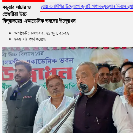
কচুয়ায় এনসিপির উদ্যোগে জুলাই গণঅভ্যুত্থান দিবসে র‌্যালি ও আলোচনা সভা
কচুয়ার সাচার ও
তেগুরিয়া উচ্চ
বিদ্যালয়ের একাডেমিক ভবনের উদ্বোধন
আপডেট : মঙ্গলবার, ২১ জুন, ২০২২
৯৯৪ বার পড়া হয়েছে