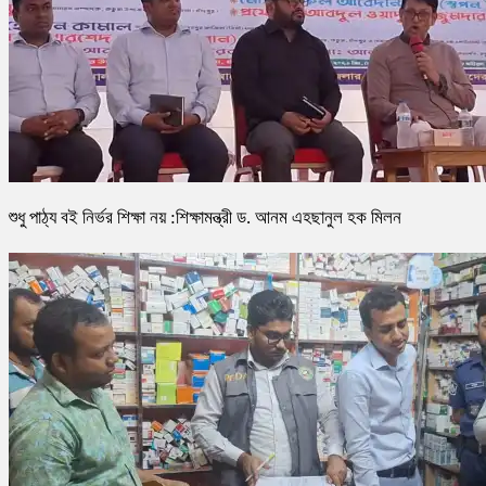
শুধু পাঠ্য বই নির্ভর শিক্ষা নয় :শিক্ষামন্ত্রী ড. আনম এহছানুল হক মিলন