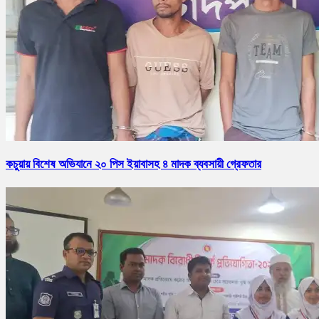
কচুয়ায় বিশেষ অভিযানে ২০ পিস ইয়াবাসহ ৪ মাদক ব্যবসায়ী গ্রেফতার