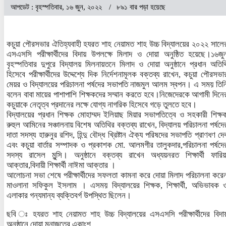
আপডেট : বৃহস্পতিবার, ১৬ জুন, ২০২২
৮৯১ বার পড়া হয়েছে
কচুয়া পৌরসভার ঐতিহ্যবাহী হযরত শাহ নেয়ামত শাহ উচ্চ বিদ্যালয়ের ২০২২ সালে
এসএসসি পরীক্ষার্থীদের বিদায় উপলক্ষে মিলাদ ও দোয়া অনুষ্ঠিত হয়েছে।১৬জু
বৃহস্পতিবার দুপুরে বিদ্যালয় মিলনায়তনে মিলাদ ও দোয়া অনুষ্ঠানে প্রধান অতিথ
হিসেবে পরীক্ষার্থীদের উদ্দেশ্যে দিক নির্দেশনামূলক বক্তব্য রাখেন, কচুয়া পৌরসভা
মেয়র ও বিদ্যালয়ের পরিচালনা পর্ষদের সভাপতি নাজমুল আলম স্বপন। এ সময় তিন
বলেন বাবা মায়ের পাশাপাশি শিক্ষকদের সম্মান করতে হবে।নিজেদেরকে আগামী দিনে
কচুয়াকে নেতৃত্ব প্রদানের লক্ষে যোগ্য নাগরিক হিসেবে গড়ে তুলতে হবে।
বিদ্যালয়ের প্রধান শিক্ষক মোহাম্মদ ইলিয়াছ মিয়ার সভাপতিত্বে ও সহকারী শিক্ষ
রুহুল আমিনের সঞ্চালনায় বিশেষ অতিথির বক্তব্য রাখেন, বিদ্যালয় পরিচালনা পর্ষদে
দাতা সদস্য হারুনুর রশিদ, হিন্দু বৌদ্ধ খ্রিষ্টান ঐক্য পরিষদের সভাপতি প্রাণধণ দে
এবং কচুয়া বার্তার সম্পাদক ও প্রকাশক মো. আলমগীর তালুকদার,পরিচালনা পর্ষদে
সদস্য রাসেল মুন্সি। অনুষ্ঠানে বক্তব্য রাখেন অধ্যয়নরত শিক্ষার্থী ফারিয়
আক্তার,বিদায়ী শিক্ষার্থী নাঈমা আক্তার ।
আলোচনা সভা শেষে পরীক্ষার্থীদের সফলতা কামনা করে দোয়া মিলাদ পরিচালনা করে
মাওলানা সফিকুল ইসলাম । এসময় বিদ্যালয়ের শিক্ষক, শিক্ষার্থী, অভিভাবক 
এলাকার গন্যমান্য ব্যক্তিবর্গ উপস্থিত ছিলেন।
ছবি ঃ হযরত শাহ নেয়ামত শাহ উচ্চ বিদ্যালয়ের এসএসসি পরীক্ষার্থীদের বিদা
অনুষ্ঠানে দোয়া মুনাজতের একাংশ