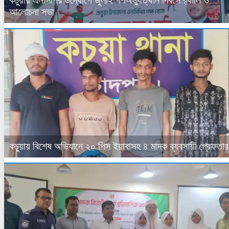
আলোচনা সভা
কচুয়ায় বিশেষ অভিযানে ২০ পিস ইয়াবাসহ ৪ মাদক ব্যবসায়ী গ্রেফতার