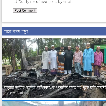
Notify me of new posts by email.
আরো সংবাদ পড়ুন
কচুয়ার নলুয়ায় ভয়াবহ অগ্নিকাণ্ডে প্রবাসীর বসত ঘর পুড়ে ছাই,ক্ষয়ক্ষ
১৫ লক্ষ টাকা