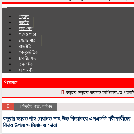
Toggle
navigation
প্রচ্ছদ
জাতীয়
সারা দেশ
প্রথম পাতা
শেষের পাতা
রাজনীতি
আন্তর্জাতিক
চাকরির খবর
ইসলা‌মিক
সম্পাদকীয়
শিরোনাম
কচুয়ার নলুয়ায় ভয়াবহ অগ্নিকাণ্ডে প্রবাসীর বসত
দ্বিতীয় পাতা
,
সর্বশেষ
কচুয়ার হযরত শাহ নেয়ামত শাহ উচ্চ বিদ্যালয়ে এসএসসি পরীক্ষার্থীদের
বিদায় উপলক্ষে মিলাদ ও দোয়া