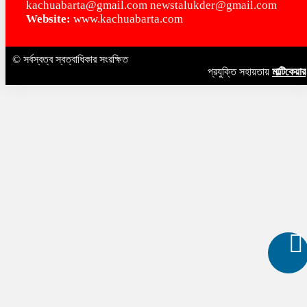
kachuabarta@gmail.com newstalukder@gmail.com
কচুয়ায় মাদক বিরোধী বিতর্ক প্রতিযোগিতা
Website:
www.kachuabarta.com
কচুয়া উপজেলা ও পৌরসভা জাতীয়তাবাদী সিএনজি
অটোরিকশা শ্রমিক দলের কমিটি গঠন
© সর্বস্বত্ব স্বত্বাধিকার সংরক্ষিত
প্রযুক্তি সহায়তায়
মাল্টিকেয়ার
কচুয়ার নলুয়ায় ভয়াবহ অগ্নিকাণ্ডে প্রবাসীর বসত ঘ
পুড়ে ছাই,ক্ষয়ক্ষতি ১৫ লক্ষ টাকা