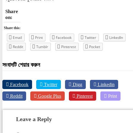
Share
on:
Share this:
Email
Print
Facebook
Twitter
LinkedIn
Reddit
Tumblr
Pinterest
Pocket
সংবাদটি শেয়ার করুন
Facebook
Twitter
Digg
Linkedin
Reddit
Google Plus
Pinterest
Print
Leave a Reply