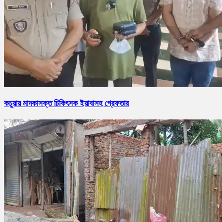
কচুয়ায় মাদকাসক্ত চিকিৎসক ইয়াবাসহ গ্রেফতার