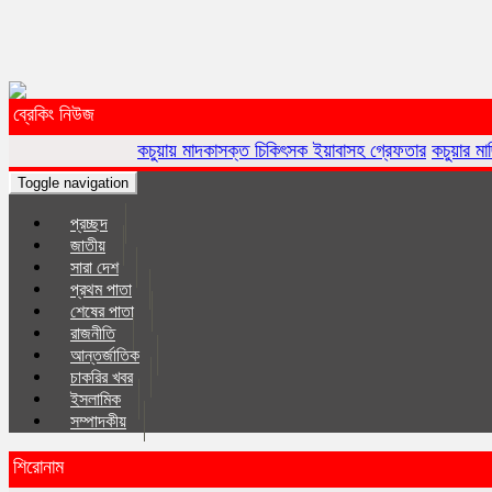
ব্রেকিং নিউজ
কচুয়ায় মাদকাসক্ত চিকিৎসক ইয়াবাসহ গ্রেফতার
কচুয়ার মাছিমপুরে সরকারি গা
Toggle navigation
প্রচ্ছদ
জাতীয়
সারা দেশ
প্রথম পাতা
শেষের পাতা
রাজনীতি
আন্তর্জাতিক
চাকরির খবর
ইসলা‌মিক
সম্পাদকীয়
শিরোনাম