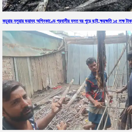
কচুয়ার নলুয়ায় ভয়াবহ অগ্নিকাণ্ডে প্রবাসীর বসত ঘর পুড়ে ছাই,ক্ষয়ক্ষতি ১৫ লক্ষ টাক