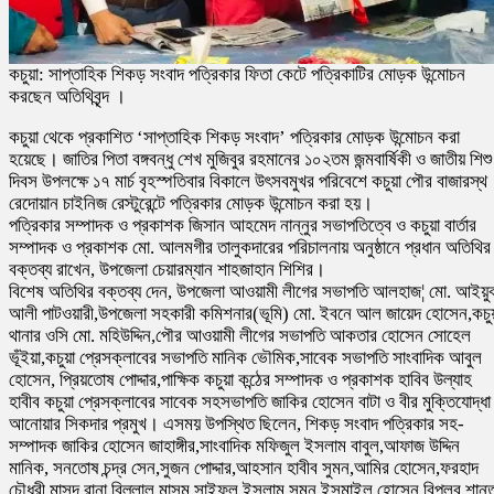
কচুয়া: সাপ্তাহিক শিকড় সংবাদ পত্রিকার ফিতা কেটে পত্রিকাটির মোড়ক উন্মোচন
করছেন অতিথিবৃন্দ ।
কচুয়া থেকে প্রকাশিত ‘সাপ্তাহিক শিকড় সংবাদ’ পত্রিকার মোড়ক উন্মোচন করা
হয়েছে। জাতির পিতা বঙ্গবন্ধু শেখ মুজিবুর রহমানের ১০২তম জন্মবার্ষিকী ও জাতীয় শিশু
দিবস উপলক্ষে ১৭ মার্চ বৃহস্পতিবার বিকালে উৎসবমুখর পরিবেশে কচুয়া পৌর বাজারস্থ
রেদোয়ান চাইনিজ রেস্টুরেন্টে পত্রিকার মোড়ক উন্মোচন করা হয়।
পত্রিকার সম্পাদক ও প্রকাশক জিসান আহমেদ নান্নুর সভাপতিত্বে ও কচুয়া বার্তার
সম্পাদক ও প্রকাশক মো. আলমগীর তালুকদারের পরিচালনায় অনুষ্ঠানে প্রধান অতিথির
বক্তব্য রাখেন, উপজেলা চেয়ারম্যান শাহজাহান শিশির।
বিশেষ অতিথির বক্তব্য দেন, উপজেলা আওয়ামী লীগের সভাপতি আলহাজ¦ মো. আইয়ু
আলী পাটওয়ারী,উপজেলা সহকারী কমিশনার(ভূমি) মো. ইবনে আল জায়েদ হোসেন,কচু
থানার ওসি মো. মহিউদ্দিন,পৌর আওয়ামী লীগের সভাপতি আকতার হোসেন সোহেল
ভূঁইয়া,কচুয়া প্রেসক্লাবের সভাপতি মানিক ভৌমিক,সাবেক সভাপতি সাংবাদিক আবুল
হোসেন, প্রিয়তোষ পোদ্দার,পাক্ষিক কচুয়া কন্ঠের সম্পাদক ও প্রকাশক হাবিব উল্যাহ
হাবীব কচুয়া প্রেসক্লাবের সাবেক সহসভাপতি জাকির হোসেন বাটা ও বীর মুক্তিযোদ্ধা
আনোয়ার সিকদার প্রমুখ। এসময় উপস্থিত ছিলেন, শিকড় সংবাদ পত্রিকার সহ-
সম্পাদক জাকির হোসেন জাহাঙ্গীর,সাংবাদিক মফিজুল ইসলাম বাবুল,আফাজ উদ্দিন
মানিক, সনতোষ চন্দ্র সেন,সুজন পোদ্দার,আহসান হাবীব সুমন,আমির হোসেন,ফরহাদ
চৌধুরী,মাসুদ রানা,বিল্লাল মাসুম,সাইফুল ইসলাম সুমন,ইসমাইল হোসেন বিপ্লব,শান্ত