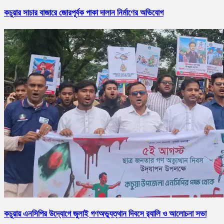
কচুয়ার সাচার বাজারে জোরপূর্বক পাকা দালান নির্মাণের অভিযোগ
কচুয়ায় এনসিপির উদ্যোগে জুলাই গণঅভ্যুত্থান দিবসে র‌্যালি ও আলোচনা সভা