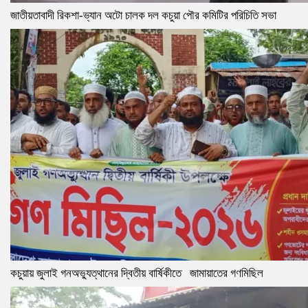
জাতীয়তাবাদী রিকশা-ভ্যান অটো চালক দল কচুয়া পৌর কমিটির পরিচিতি সভা
কচুয়ায় জুলাই গনঅভ্যুত্থানের দ্বিতীয় বার্ষিকীতে জামায়াতের গণমিছিল