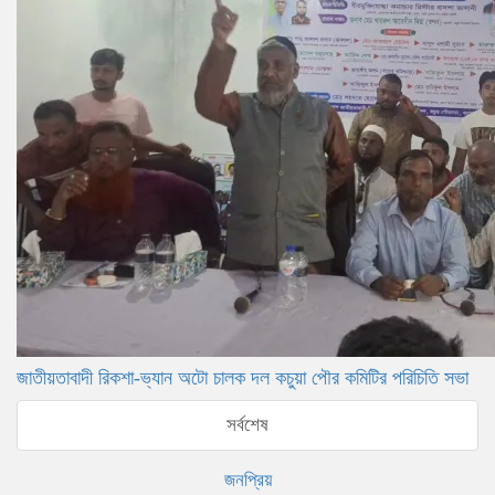
জাতীয়তাবাদী রিকশা-ভ্যান অটো চালক দল কচুয়া পৌর কমিটির পরিচিতি সভা
সর্বশেষ
জনপ্রিয়