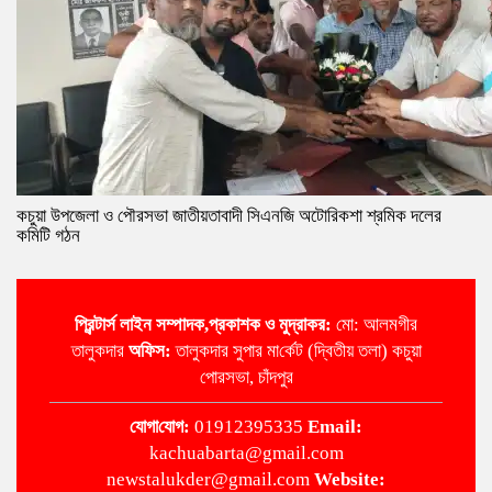
কচুয়া উপজেলা ও পৌরসভা জাতীয়তাবাদী সিএনজি অটোরিকশা শ্রমিক দলের
কমিটি গঠন
প্রিন্টার্স লাইন
সম্পাদক,প্রকাশক ও মুদ্রাকর:
মো: আলমগীর
তালুকদার
অ‌ফিস:
তালুকদার সুপার মা‌র্কেট (দ্বিতীয় তলা) কচুয়া
পোরসভা, চাঁদপুর
‌যোগা‌যোগ:
01912395335
Email:
kachuabarta@gmail.com
newstalukder@gmail.com
Website: