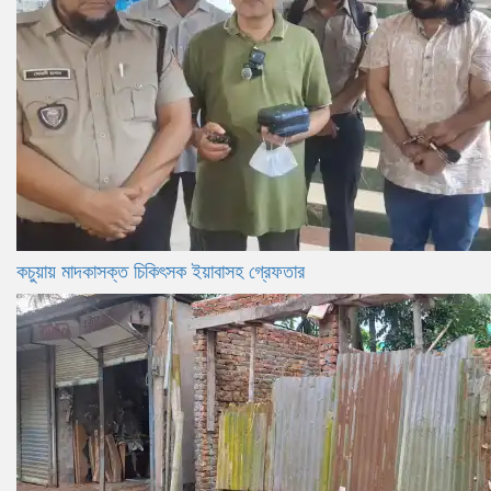
কচুয়ায় মাদকাসক্ত চিকিৎসক ইয়াবাসহ গ্রেফতার