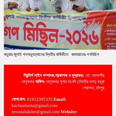
কচুয়ায় জুলাই গনঅভ্যুত্থানের দ্বিতীয় বার্ষিকীতে জামায়াতের গণমিছিল
প্রিন্টার্স লাইন
সম্পাদক,প্রকাশক ও মুদ্রাকর:
মো: আলমগীর
তালুকদার
অ‌ফিস:
তালুকদার সুপার মা‌র্কেট (দ্বিতীয় তলা) কচুয়া
পোরসভা, চাঁদপুর
‌যোগা‌যোগ:
01912395335
Email:
kachuabarta@gmail.com
newstalukder@gmail.com
Website: