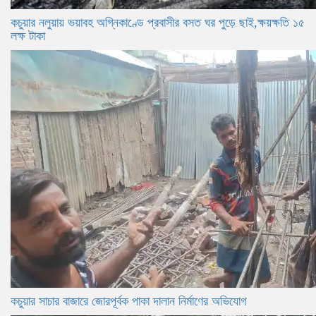
কচুয়ার নলুয়ায় ভয়াবহ অগ্নিকাণ্ডে প্রবাসীর বসত ঘর পুড়ে ছাই,ক্ষয়ক্ষতি ১৫
লক্ষ টাকা
কচুয়ার সাচার বাজারে জোরপূর্বক পাকা দালান নির্মাণের অভিযোগ