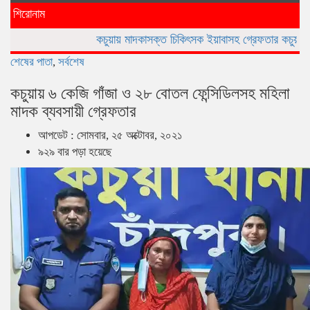
naviga
শিরোনাম
কচুয়ায় মাদকাসক্ত চিকিৎসক ইয়াবাসহ গ্রেফতার
কচুয়ার মাছিমপুরে সরকা
শেষের পাতা
,
সর্বশেষ
কচুয়ায় ৬ কেজি গাঁজা ও ২৮ বোতল ফেন্সিডিলসহ মহিলা
মাদক ব্যবসায়ী গ্রেফতার
আপডেট : সোমবার, ২৫ অক্টোবর, ২০২১
৯২৯ বার পড়া হয়েছে