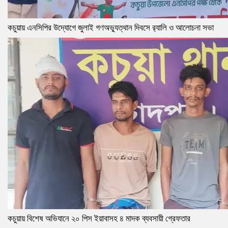
কচুয়ায় এনসিপির উদ্যোগে জুলাই গণঅভ্যুত্থান দিবসে র‌্যালি ও আলোচনা সভা
কচুয়ায় বিশেষ অভিযানে ২০ পিস ইয়াবাসহ ৪ মাদক ব্যবসায়ী গ্রেফতার