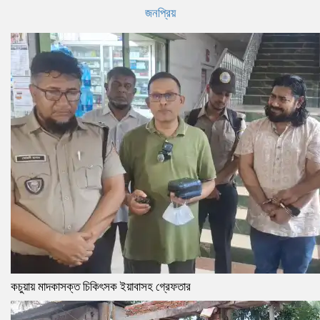
জনপ্রিয়
কচুয়ায় মাদকাসক্ত চিকিৎসক ইয়াবাসহ গ্রেফতার