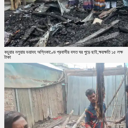
কচুয়ার নলুয়ায় ভয়াবহ অগ্নিকাণ্ডে প্রবাসীর বসত ঘর পুড়ে ছাই,ক্ষয়ক্ষতি ১৫ লক্ষ
টাকা