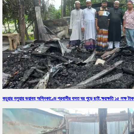
কচুয়ার নলুয়ায় ভয়াবহ অগ্নিকাণ্ডে প্রবাসীর বসত ঘর পুড়ে ছাই,ক্ষয়ক্ষতি ১৫ লক্ষ টাক