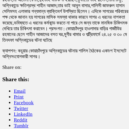
অগ্নিকান্ডে ক্ষতিগ্রস্থ শাহীন আজাদ,তার ভাই আবুল বাসার,শালিসী জাফরুল হাসান
সেলিমসহ এলাকার গন্যমান্য ব্যাক্তিবর্গ উপস্থিত ছিলেন। এদিকে সাগরের পরিবারের
পক্ষ থেকে জানান হয় সাগরের মাসিক সমস্যা থাকার কারনে সাগর এ ধরনের নাশকতা
করেছে,ভবিষ্যতে এ ধরনের কর্মকান্ড করতে না পারে সে জন্য তাকে মানষিক চিকিৎসক
দেখিয়ে তার চিকিৎসা করাবেন। প্রসংগত : কোয়াচাঁদপুর হাওলাদার বাড়ির গাজাীউর
রহমানের ছেলে শাহীন আজাদের বসত ঘর,মুগীর খামার ও পল্ট্রিফার্মে ২৪.২৫ ও ৩০ মে
তিনদফা অগ্নিকান্ডের ঘটনা ঘটেছে
ক্যাপশন: কচুয়ার কোয়াচাঁদপুরে অগ্নিকান্ডের ঘটনায় শালিস বৈঠকের একাংশ ইসসেটে
অগ্নিসংযোগকারী সাগর।
Share on:
Share this:
Email
Print
Facebook
Twitter
LinkedIn
Reddit
Tumblr