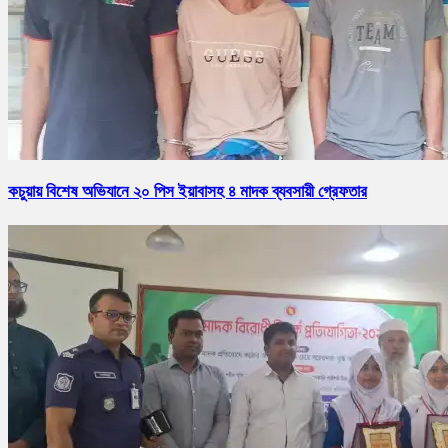
কচুয়ায় বিশেষ অভিযানে ২০ পিস ইয়াবাসহ ৪ মাদক ব্যবসায়ী গ্রেফতার