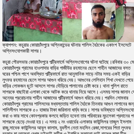
ক্যাপশন: কচুয়ার কোয়াচাঁদপুরে অগ্নিকান্ডের ঘটনায় শালিস বৈঠকের একাংশ ইসসেটে
অগ্নিসংযোগকারী সাগর।
কচুয়া পৌরসভার কোয়াচাঁদপুরে পল্ট্রিফার্মে অগ্নিসংযোগের ঘটনা ঘটেছে।রবিবার ৩০ মে
কোয়াচাঁদপুর গ্রামের হাওলাদার বাড়ির গাজীউর রহমানের ছেলে শাহীন আজাদের বসত
ঘরের পশ্চিম পাশে অবস্থিত পল্ট্রিফার্মে রাত আনুমানিক সাড়ে নটার সময় একই বাড়ির
লুৎফর রহমানের ছেলে সাগর আগুন ধরিয়ে দেয়। আগুনের লেলিহান শিখা দেখতে পেয়ে
বাড়ির লোকজন ছুটে আসলে সাগর দৌড়িয়ে পালানোর চেষ্টা করে। থানা পুলিশ রাতে
সাগরকে বাছাইয়া এলাকা থেকে আটক করে থানায় নিয়ে আসে। এসময় সাগর জানান স
অন্যের প্ররোচনায় শাহীন আজাদের পল্ট্রিফার্মে আগুন ধরিয়ে দেয়। পরদিন সোমবার
কোয়াচাঁদপুর গ্রামের শালিসদের মধ্যস্ততায় শালিস বৈঠকে তিনবার আগুন লাগানের জন
শালিসীগন সাগরকে ৫০ হাজার টাকা জরিমানা ধার্য্য করে। সাগর ভবিষ্যতে অগ্নিসংয
করা ও কার সাথে কোনপ্রকার কলহে জড়িত হবেনা তার পরিবারের মুচলেকা প্রদানের প
সাগরকে ছেড়ে দেওয়া হয়। এ সময় ২ নং ওয়ার্ডের এলাকার কাউন্সিলর তাজুল ইসলাম
রাজু,সাবেক কাউন্সিলর আবুল কালাম, যুবলীগ নেতা মহসিন রেজা,সাগরের পিতা লুৎফর
রহমান,মা আমেনা বেগম,দুইভাই ফটিক ও ইয়াছিন,ফুফাতো ভাই রাসেল,মামা টিফু,