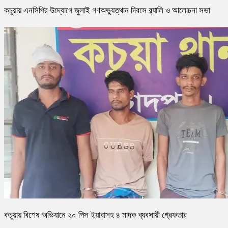
কচুয়ায় এনসিপির উদ্যোগে জুলাই গণঅভ্যুত্থান দিবসে র‌্যালি ও আলোচনা সভা
কচুয়ায় বিশেষ অভিযানে ২০ পিস ইয়াবাসহ ৪ মাদক ব্যবসায়ী গ্রেফতার