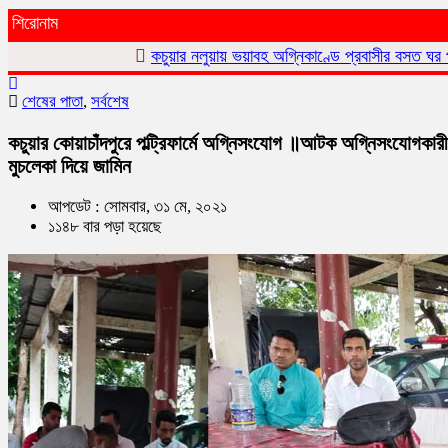
শিরোনাম
কচুয়ার নলুয়ায় ভয়াবহ অগ্নিকাণ্ডে প্রবাসীর বসত ঘর পুড়ে ছাই,ক্ষয়ক্ষতি
শেষের পাতা
,
সর্বশেষ
কচুয়ার কোয়াচাঁদপুরে পল্ট্রিফার্মে অগ্নিসংযোগ ॥আটক অগ্নিসংযোগকারী
মুচলেকা দিয়ে জামিন
আপডেট : সোমবার, ৩১ মে, ২০২১
১১৪৮ বার পড়া হয়েছে