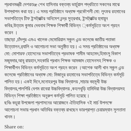
প্রধানমন্ত্রী দেশরতœ শেখ হাসিনার বক্তব্য ভার্চুয়াল পদ্ধতিতে সকলের মাঝে
উপস্থাপন করা হয়। এ সময় প্রতিষ্ঠানে অধ্যক্ষ প্রকৌশলী মো: লুৎফর রহমানের
সভাপতিত্বে চীফ ইন্সট্রাক্টর অনিমেশ চন্দ্র সুত্রধার, ইন্সট্রাক্টর হুমায়ুন
কবির,উত্তম কুমার দেবনাথ শিক্ষক শিক্ষার্থী বিভিন্ন ্কর্মসূচিতে অংশ গ্রহন
করেন ।
তাছাড়া ,চাঁদপুর এমএ খালেক মেমোরিয়াল স্কুল এন্ড কলেজে জাতীয় পতাকা
উত্তোলন,র‌্যালি ও আলোচনা সভা অনুষ্ঠিত হয়। এ সময় প্রতিষ্ঠানের অধ্যক্ষ
মো: মোশারফ হোসেনের সভাপতিত্বে প্রভাষক শামীম আহমেদ,হিমাংসু বিকাশ
মজুমদার,আবু রায়হান,সহকারি প্রধান শিক্ষক আমজাদ হোসেনসহ শিক্ষক ও
শিক্ষার্থীগন বিভিন্ন কর্মসূচিতে অংশ গ্রহন করেন ।আশেক আলী খান স্কুল এন্ড
কলেজে প্রতিষ্ঠানের অধ্যক্ষ মো: মিজানুর রহমানের সভাপতিত্বে বিভিন্ন কর্মসূচি
পালিত হয়। একই দিনে,মনোহরপুর উচ্চ বিদ্যালয় ,সাচার বহুমূখী উচ্চ
বিদ্যালয়,পালগিরি বেগম রাবেয়া উচ্চবিদ্যালয় ,কহলথুড়ি হামিদিয়া উচ্চ বিদ্যালয়সহ
বিভিন্ন শিক্ষা প্রতিষ্ঠানে অনুরুপ কর্মসূচি পালিত হয়েছে।
ছবিঃ কচুয়া উপজেলা প্রশাসনের আয়োজনে ঐতিহাসিক ৭ই মার্চ উপলক্ষে
আলোচনা সভায় প্রধান অতিথির বক্তব্য রাখছেন ভারপ্রাপ্ত চেয়ারম্যান সুলতানা
খানম।
Share on: