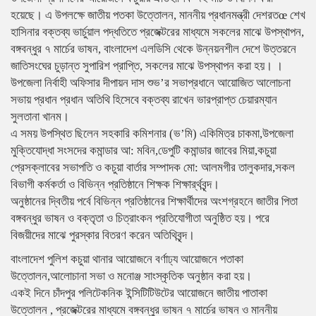
হয়েছে। এ উপলক্ষে জাতীয় পতকা উত্তোলন, মাননীয় প্রধানমন্ত্রী দেশরতœ শেখ
হাসিনার বক্তব্য ভার্চুয়াল পদ্ধতিতে প্রজেক্টরের মাধ্যমে সকলের মাঝে উপস্থাপন,
বঙ্গবন্ধুর ৭ মার্চের ভাষন, বাংলাদেশ এলডিসি থেকে উন্নয়নশীল দেশে উত্তরনে
জাতিসংঘের চুড়ান্ত সুপারিশ প্রাপ্তি, সকলের মাঝে উপস্থাপন করা হয়। ।
উপজেলা নির্বাহী অফিসার দীপায়ন দাস শুভ’র সভাপ্রধানে আয়োজিত আলোচনা
সভায় প্রধান প্রধান অতিথি হিসেবে বক্তব্য রাখেন ভারপ্রাপ্ত চেয়ারম্যান
সুলতানা খানম।
এ সময় উপস্থিত ছিলেন সহকারি কমিশনার (ভ’মি) একিমিত্র চাকমা,উপজেলা
মুক্তিযোদ্ধা সংসদের কমান্ডার আ: মবিন,ডেপুটি কমান্ডার জাবের মিয়া,কচুয়া
প্রেসক্লাবের সভাপতি ও কচুয়া বার্তার সম্পাদক মো: আলমগীর তালুকদার,সকল
বিভাগী কর্মকর্তা ও বিভিন্ন প্রতিষ্ঠানে শিক্ষক শিক্ষার্র্থবৃন্দ।
অনুষ্ঠানের দ্বিতীয় পর্বে বিভিন্ন প্রতিষ্ঠানের শিক্ষার্থীদের অংশগ্রহনে জাতীর পিতা
বঙ্গবন্ধুর ভাষন ও বক্তৃতা ও চিত্রাংকন প্রতিযোগীতা অনুষ্ঠিত হয়। পরে
বিজয়ীদের মাঝে পুরস্কার বিতরণ করেন অতিথিবৃন্দ।
বাংলাদেশ পুলিশ কচুয়া থানার আয়োজনে বর্ণাঢ্য আয়োজনে পতাকা
উত্তোলন,আলোচানা সভা ও মনোঞ্জ সাংস্কৃতিক অনুষ্ঠান করা হয়।
একই দিনে চাঁদপুর পলিটেকনিক ইন্সিটিটিউটের আয়োজনে জাতীয় পাতাকা
উত্তোলন , প্রজেক্টরের মাধ্যমে বঙ্গবন্ধুর ভাষন ৭ মার্চের ভাষন ও মাননীয়