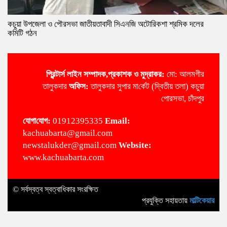
কচুয়া উপজেলা ও পৌরসভা জাতীয়তাবাদী সিএনজি অটোরিকশা শ্রমিক দলের
কমিটি গঠন
প্রিন্টার্স লাইন
সম্পাদক,প্রকাশক ও মুদ্রাকর:
মো: আলমগীর
তালুকদার
অ‌ফিস:
তালুকদার সুপার মা‌র্কেট (দ্বিতীয় তলা) কচুয়া
পোরসভা, চাঁদপুর
‌যোগা‌যোগ:
01912395335
Email:
kachuabarta@gmail.com
newstalukder@gmail.com
Website:
www.kachuabarta.com
© সর্বস্বত্ব স্বত্বাধিকার সংরক্ষিত
প্রযুক্তি সহায়তায়
মাল্টিকেয়ার