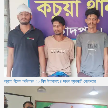
কচুয়ায় বিশেষ অভিযানে ২০ পিস ইয়াবাসহ ৪ মাদক ব্যবসায়ী গ্রেফতার