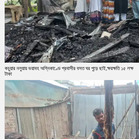
কচুয়ার নলুয়ায় ভয়াবহ অগ্নিকাণ্ডে প্রবাসীর বসত ঘর পুড়ে ছাই,ক্ষয়ক্ষতি ১৫ লক্ষ
টাকা