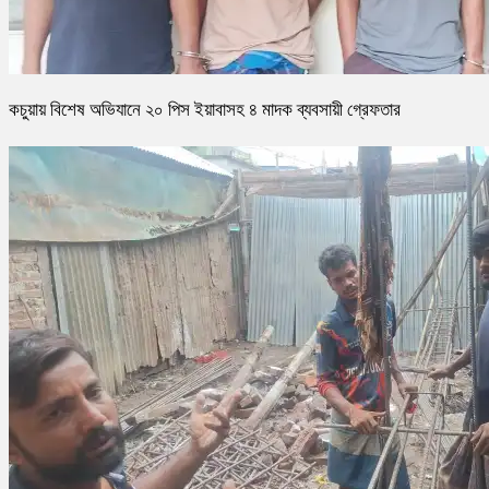
কচুয়ায় বিশেষ অভিযানে ২০ পিস ইয়াবাসহ ৪ মাদক ব্যবসায়ী গ্রেফতার