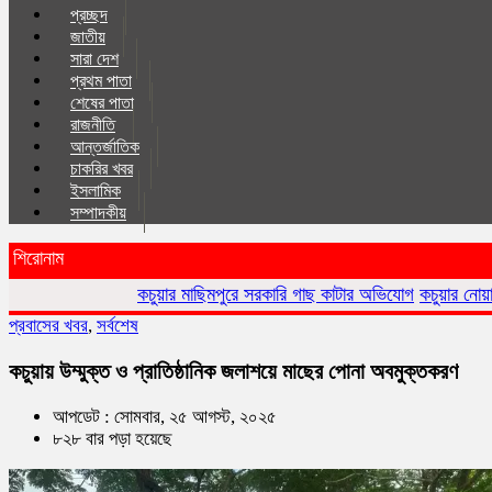
প্রচ্ছদ
জাতীয়
সারা দেশ
প্রথম পাতা
শেষের পাতা
রাজনীতি
আন্তর্জাতিক
চাকরির খবর
ইসলা‌মিক
সম্পাদকীয়
শিরোনাম
কচুয়ার মাছিমপুরে সরকারি গাছ কাটার অভিযোগ
কচুয়ার নোয়াগাঁওয়ে জোরপূর্বক
প্রবাসের খবর
,
সর্বশেষ
কচুয়ায় উম্মুক্ত ও প্রাতিষ্ঠানিক জলাশয়ে মাছের পোনা অবমুক্তকরণ
আপডেট : সোমবার, ২৫ আগস্ট, ২০২৫
৮২৮ বার পড়া হয়েছে