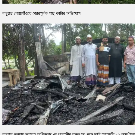
কচুয়ার নোয়াগাঁওয়ে জোরপূর্বক গাছ কাটার অভিযোগ
কচুয়ার নলুয়ায় ভয়াবহ অগ্নিকাণ্ডে প্রবাসীর বসত ঘর পুড়ে ছাই,ক্ষয়ক্ষতি ১৫ লক্ষ টাক