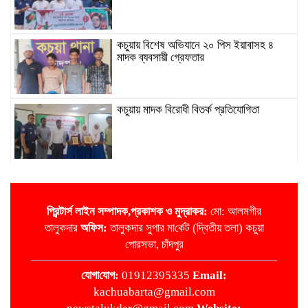
কচুয়ায় বিশেষ অভিযানে ২০ পিস ইয়াবাসহ ৪
মাদক ব্যবসায়ী গ্রেফতার
কচুয়ায় মাদক বিরোধী বিতর্ক প্রতিযোগিতা
জাতীয়তাবাদী রিকশা-ভ্যান অটো চালক দল কচুয়া
পৌর কমিটির পরিচিতি সভা
প্রিন্টার্স লাইন
সম্পাদক,প্রকাশক ও মুদ্রাকর:
মো: আলমগীর
তালুকদার
অ‌ফিস:
তালুকদার সুপার মা‌র্কেট (দ্বিতীয় তলা) কচুয়া
কচুয়ায় জুলাই গনঅভ্যুত্থানের দ্বিতীয় বার্ষিকীতে
পোরসভা, চাঁদপুর
জামায়াতের গণমিছিল
‌যোগা‌যোগ:
01912395335
Email:
kachuabarta@gmail.com
কচুয়ায় প্রবাসী পরিবারকে মিথ্যা মামলা দিয়ে