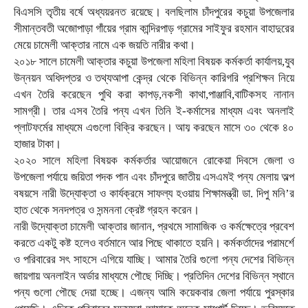
বিএসসি তৃতীয় বর্ষে অধ্যয়রনত রয়েছে। বলছিলাম চাঁদপুরের কচুয়া উপজেলার
সীমান্তবতী অজোপাড়া গাঁয়ের গ্রাম কান্দিরপাড় গ্রামের সাইফুর রহমান বাহাদুরের
মেয়ে চামেলী আক্তার নামে এক জয়তি নারীর কথা।
২০১৮ সালে চামেলী আক্তার কচুয়া উপজেলা মহিলা বিষয়ক কর্মকর্তা কার্যালয়,যুব
উন্নয়ন অধিদপ্তর ও তথ্যআপা কেন্দ্র থেকে বিভিন্ন কারিগরি প্রশিক্ষন নিয়ে
এখন তৈরি করেছেন পুথি করা কাপড়,নকশী কাথা,পাঞ্জাবি,বাটিকসহ নানান
সামগ্রী। তার এসব তৈরি পন্য এখন তিনি ই-কর্মাসের মাধ্যম এবং অনলাই
প্লাটফর্মের মাধ্যমে এগুলো বিক্রি করছেন। আয় করছেন মাসে ৩০ থেকে ৪০
হাজার টাকা।
২০২০ সালে মহিলা বিষয়ক কর্মকর্তার আয়োজনে রোকেয়া দিবসে জেলা ও
উপজেলা পর্যায়ে জয়িতা পদক পান এবং চাঁদপুরে জাতীয় এসএমই পন্য মেলায় অল্প
বষয়সে নারী উদ্যোক্তা ও কার্যক্রমে সাফল্য হওয়ায় শিক্ষামন্ত্রী ডা. দিপু মনি’র
হাত থেকে সনদপত্র ও সন্মননা ক্রেষ্ট গ্রহন করেন।
নারী উদ্যোক্তা চামেলী আক্তার জানান, প্রথমে সামাজিক ও কর্মক্ষেত্রে প্রবেশ
করতে একটু কষ্ট হলেও বর্তমানে আর পিছে থাকাতে হয়নি। কর্মকর্তাদের পরামর্শে
ও পরিবারের সৎ সাহসে এগিয়ে যাচ্ছি। আমার তৈরি গুলো পন্য দেশের বিভিন্ন
জায়গায় অনলাইন অর্ডার মাধ্যমে পৌছে দিচ্ছি। প্রতিদিন দেশের বিভিন্ন স্থানে
পন্য গুলো পৌছে দেয়া হচ্ছে। এজন্য আমি কয়েকবার জেলা পর্যায়ে পুরস্কার