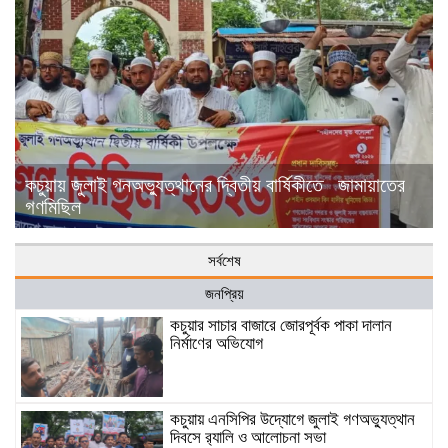
কচুয়ায় জুলাই গনঅভ্যুত্থানের দ্বিতীয় বার্ষিকীতে জামায়াতের
গণমিছিল
সর্বশেষ
জনপ্রিয়
কচুয়ার সাচার বাজারে জোরপূর্বক পাকা দালান
নির্মাণের অভিযোগ
কচুয়ায় এনসিপির উদ্যোগে জুলাই গণঅভ্যুত্থান
দিবসে র‌্যালি ও আলোচনা সভা