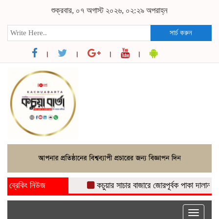
শুক্রবার, ০৭ অগাস্ট ২০২৬, ০২:২৯ অপরাহ্ন
সার্চ করুন
ব্রেকিং নিউজ
কচুয়ার সাচার বাজারে জোরপূর্বক পাকা দালান নির্মাণ
Toggle