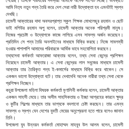
পেয়েছি। এদিকে পরিবারের সদস্যরা আমাকে অনেক সাপোর্ট দিচ্ছে। ভবিষ্যতে
আমি নিত্য নতুন পন্য তৈরি করে দেশ সেরা নারী উদ্যোক্তা হব এমনটাই স্বপ্ন
দেখছি।
চামেলী আক্তারের দাদা অবসরপ্রাপ্ত স্কুল শিক্ষক মোখলেছুর রহমান ও ছোট
ভাই মশিউর রহমান অপু বলেন, চামেলী আক্তার অনেক পরিশ্রমী মানুষ।
নিজের প্রচেষ্টা ও উদ্যোগকে কাজে লাগিয়ে এসব সাফল্য অর্জন করেছেন।
প্রতিদিন সে পন্য তৈরি অনলাইনের মাধ্যমে বিক্রি করছে। নিজে সাবলম্বী
হওয়ার পাশাপাশি আমাদের পরিবারকে আর্থিক ভাবে সহযোগিতা করছেন।
তথ্যসেবা কর্মকর্তা আফরোজা আক্তার বলেন, তথ্য সেবা কেন্দ্রে প্রশিক্ষন
নিয়েছেন চামেলী আক্তার। এ সেবা কেন্দ্রের লাল সবুজের মাধ্যমে চামেলী
আক্তার তার তৈরিকৃত পন্য ই-কমার্সের মাধ্যমে বিক্রি করে থাকেন। সে
একজন ভালো উদ্যোক্তা বটে। তার দেখাদেখি অনেক নারীরা তথ্য সেবা থেকে
প্রশিক্ষন নিচ্ছেন।
কচুয়া উপজেলা মহিলা বিষয়ক কর্মকর্তা মৃণালিনী কর্মকার বলেন, চামেলী আক্তার
একজন সাহসী মেয়ে। তার অসীম সাহসিকতায় ও ইচ্ছা আগ্রহের কারনে ক্ষুদ্র
ও কুটির শিল্পের মাধ্যমে তার ভাগ্যকে বদলানো চেষ্টা করছেন। তার এমন্য
সাফল্য ও স্বপ্ন যেন দেশের যুবতী মেয়ের অনুপ্রেরনা হতে পারে বলেও জানান
তিনি।
উপজেলা যুব উন্নয়ন কর্মকর্তা মোহাম্মদ মাহবুব উল আলম বলেন, চামেলী