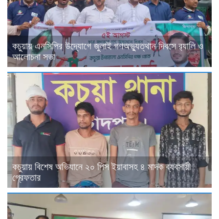
কচুয়ায় এনসিপির উদ্যোগে জুলাই গণঅভ্যুত্থান দিবসে র‌্যালি ও
আলোচনা সভা
কচুয়ায় বিশেষ অভিযানে ২০ পিস ইয়াবাসহ ৪ মাদক ব্যবসায়ী
গ্রেফতার