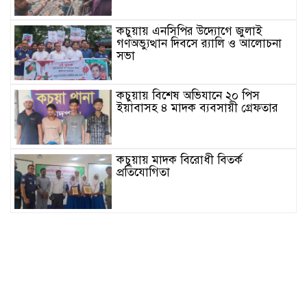
কচুয়ায় এনসিপির উদ্যোগে জুলাই
গণঅভ্যুত্থান দিবসে র‌্যালি ও আলোচনা
সভা
কচুয়ায় বিশেষ অভিযানে ২০ পিস
ইয়াবাসহ ৪ মাদক ব্যবসায়ী গ্রেফতার
কচুয়ায় মাদক বিরোধী বিতর্ক
প্রতিযোগিতা
জাতীয়তাবাদী রিকশা-ভ্যান অটো চালক
দল কচুয়া পৌর কমিটির পরিচিতি সভা
কচুয়ায় জুলাই গনঅভ্যুত্থানের দ্বিতীয়
বার্ষিকীতে জামায়াতের গণমিছিল