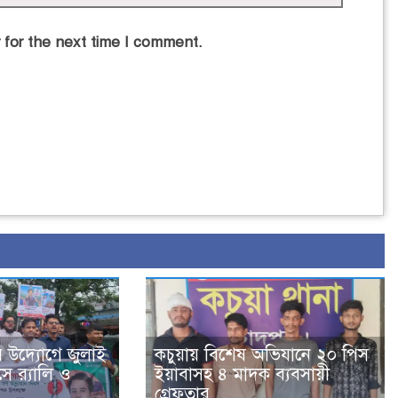
 for the next time I comment.
র উদ্যোগে জুলাই
কচুয়ায় বিশেষ অভিযানে ২০ পিস
ে র‌্যালি ও
ইয়াবাসহ ৪ মাদক ব্যবসায়ী
গ্রেফতার