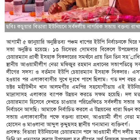
ছবিঃ কচুয়ার বিতারা ইউনিয়নে সর্বদলীয় নাগরিক সভায় বক্তব্য রাখছে
আগামী ৫ জানুয়ারি অনুষ্ঠিতব্য পঞ্চম ধাপের ইউপি নির্বাচনকে ঘিরে 
সভা অনুষ্ঠিত হয়েছে। ১৩ ডিসেম্বর সোমবার বিকেলে উপজেলার বিত
চেয়ারম্যান প্রার্থী ইসহাক সিকদারের সমর্থনে প্রায় তিন তিন সহ¯্র
স্থানীয় আওয়ামীলীগ নেতা মফিজুর রহমান প্রধানের সভাপতিত্বে সর্ব
লীগের সদস্য ও বর্তমান ইউপি চেয়ারম্যান ইসহাক সিকদার। এসম
হওয়ার পর এলাকাবাসীর সুখে দুঃখে পাশে ছিলাম। গত দশ বছর এই ইউনিয়
ডক্টর মহীউদ্দীন খান আলমগীর এমপির সহযোগীতায় এই ইউনিয়নের র
মাদ্রাসাসহ এলাকার ব্যাপক উন্নয়ন করতে সক্ষম হয়েছি। দল ম
চেয়ারম্যান হিসেবে দেখতে চাওয়ার পরিপ্রেক্ষিতে সর্বদলীয় সভা
নির্বাচনে আসছি। আমাকে নির্বাচিত করলে এ উন্নয়নের ধারা দ্বিগুন ক
সভায় এলাকাবাসীর পক্ষে বক্তব্য রাখেন, আওয়ামী লীগ নেতা মহস
হোসেন ও মাওলানা আব্দুল কুদ্দুছসহ স্থানীয় গন্যমান্য ব্যক্তিবর্গ।
প্রসঙ্গত: বিতারা ইউনিয়নের চেয়ারম্যান পদে আওয়ামী লীগ দলী
তিনি তা প্রত্যাহার করায় উপজেলা যুব লীগের অর্থ বিষয়ক সম্পাদক 