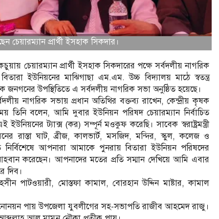
ন চেয়ারম্যান প্রার্থী ইসহাক সিকদার।
কচুয়ায় চেয়ারম্যান প্রার্থী ইসহাক সিকদারের পক্ষে সর্বদলীয় নাগরিক
ারা ইউনিয়নের মাঝিগাছা এম.এম. উচ্চ বিদ্যালয় মাঠে স্বতন্ত্র
াধিক জনগনের উপস্থিতিতে এ সর্বদলীয় নাগরিক সভা অনুষ্ঠিত হয়েছে।
দলীয় নাগরিক সভায় প্রধান অতিথির বক্তব্য রাখেন, কেন্দ্রীয় কৃষক
য় তিনি বলেন, আমি দুবার ইউনিয়ন পরিষদ চেয়ারম্যান নির্বাচিত
নের ট্যাক্স (কর) সম্পূর্ন মওকুফ করেছি। সাবেক স্বরাষ্ট্রমন্ত্রী
াস্তা ঘাট, ব্রীজ, কালভার্ট, মসজিদ, মন্দির, স্কুল, কলেজ ও
ত নির্বিশেষে আপনারা আমাকে পুনরায় বিতারা ইউনিয়ন পরিষদের
র আহবান করেছেন। আপনাদের মতের প্রতি সম্মান দেখিয়ে আমি এবার
রে দিব।
ীন পাটওয়ারী, মোস্তফা কামাল, বোরহান উদ্দিন মাষ্টার, কামাল
য় মনোনয়ন পায় উপজেলা যুবলীগের সহ-সভাপতি রাজীব আহমেদ রাজু।
আব্দুল্লাহ আল মামুন নৌকা প্রতীক পায়।