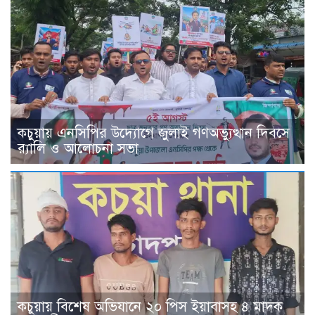
কচুয়ায় এনসিপির উদ্যোগে জুলাই গণঅভ্যুত্থান দিবসে
র‌্যালি ও আলোচনা সভা
কচুয়ায় বিশেষ অভিযানে ২০ পিস ইয়াবাসহ ৪ মাদক