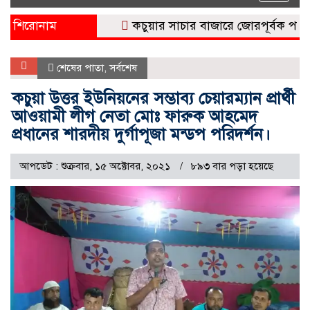
naviga
শিরোনাম
কচুয়ার সাচার বাজারে জোরপূর্বক পাকা দাল
শেষের পাতা
,
সর্বশেষ
কচুয়া উত্তর ইউনিয়নের সম্ভাব্য চেয়ারম্যান প্রার্থী
আওয়ামী লীগ নেতা মোঃ ফারুক আহমেদ
প্রধানের শারদীয় দুর্গাপূজা মন্ডপ পরিদর্শন।
আপডেট : শুক্রবার, ১৫ অক্টোবর, ২০২১
৮৯৩ বার পড়া হয়েছে