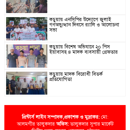
কচুয়ায় এনসিপির উদ্যোগে জুলাই
গণঅভ্যুত্থান দিবসে র‌্যালি ও আলোচনা
সভা
কচুয়ায় বিশেষ অভিযানে ২০ পিস
ইয়াবাসহ ৪ মাদক ব্যবসায়ী গ্রেফতার
কচুয়ায় মাদক বিরোধী বিতর্ক
প্রতিযোগিতা
জাতীয়তাবাদী রিকশা-ভ্যান অটো চালক
দল কচুয়া পৌর কমিটির পরিচিতি সভা
প্রিন্টার্স লাইন
সম্পাদক,প্রকাশক ও মুদ্রাকর:
মো:
আলমগীর তালুকদার
অ‌ফিস:
তালুকদার সুপার মা‌র্কেট
কচুয়ায় জুলাই গনঅভ্যুত্থানের দ্বিতীয়