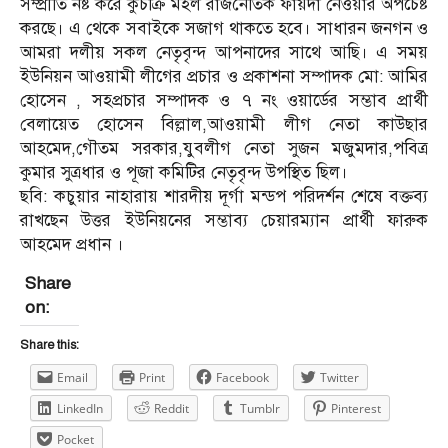
সম্প্রীতি নষ্ট করে কুচক্রি মহল রাজনৈতিক ফায়দা নেওয়ার অপচেষ্ট
করছে। এ থেকে সবাইকে সজাগ থাকতে হবে। সাধারন জনগন ও
আমরা দলীয় সকল নেতৃবৃন্দ আপনাদের সাথে আছি। এ সময়
ইউনিয়ন আওয়ামী লীগের প্রচার ও প্রকাশনা সম্পাদক মো: আমির
হোসেন , সহপ্রচার সম্পাদক ও ৭ নং ওয়ার্ডের সম্ভাব প্রার্থী
বেলায়েত হোসেন বিল্লাল,আওয়ামী লীগ নেতা কাউছার
আহমেদ,গৌতম সরকার,যুবলীগ নেতা সুজন মজুমদার,পবিত্র
কুমার সুত্রধার ও পূজা কমিটির নেতৃবৃন্দ উপস্থিত ছিল।
ছবি: কচুয়ার নাহারায় শারদীয় দূর্গা মন্ডপ পরিদর্শন শেষে বক্তব্য
রাখছেন উত্তর ইউনিয়নের সম্ভাব্য চেয়ারম্যান প্রার্থী ফারুক
আহমেদ প্রধান ।
Share
on:
Share this:
Email
Print
Facebook
Twitter
LinkedIn
Reddit
Tumblr
Pinterest
Pocket