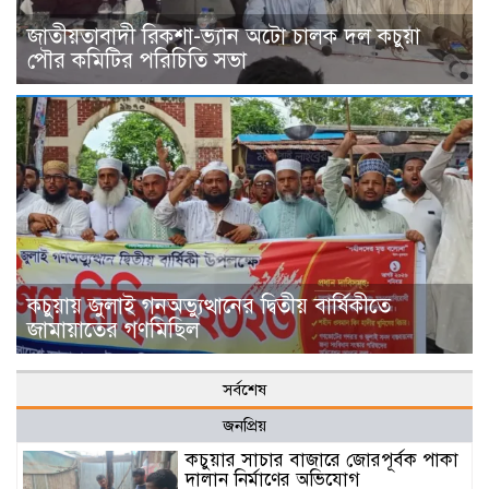
জাতীয়তাবাদী রিকশা-ভ্যান অটো চালক দল কচুয়া
পৌর কমিটির পরিচিতি সভা
কচুয়ায় জুলাই গনঅভ্যুত্থানের দ্বিতীয় বার্ষিকীতে
জামায়াতের গণমিছিল
সর্বশেষ
জনপ্রিয়
কচুয়ার সাচার বাজারে জোরপূর্বক পাকা
দালান নির্মাণের অভিযোগ