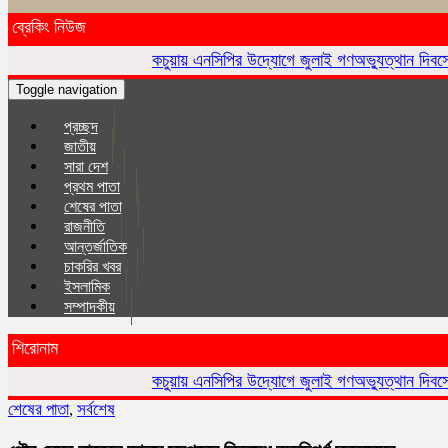
ব্রেকিং নিউজ
কচুয়ায় এনসিপির উদ্যোগে জুলাই গণঅভ্যুত্থান দিবসে র‌্যালি ও আলোচনা
Toggle navigation
প্রচ্ছদ
জাতীয়
সারা দেশ
প্রথম পাতা
শেষের পাতা
রাজনীতি
আন্তর্জাতিক
চাকরির খবর
ইসলা‌মিক
সম্পাদকীয়
শিরোনাম
কচুয়ায় এনসিপির উদ্যোগে জুলাই গণঅভ্যুত্থান দিবসে র‌্যালি ও আলোচনা
শেষের পাতা
,
সর্বশেষ