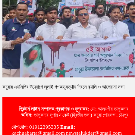
কচুয়ায় এনসিপির উদ্যোগে জুলাই গণঅভ্যুত্থান দিবসে র‌্যালি ও আলোচনা সভা
প্রিন্টার্স লাইন
সম্পাদক,প্রকাশক ও মুদ্রাকর:
মো: আলমগীর তালুকদার
অ‌ফিস:
তালুকদার সুপার মা‌র্কেট (দ্বিতীয় তলা) কচুয়া পোরসভা, চাঁদপুর
‌যোগা‌যোগ:
01912395335
Email:
kachuabarta@gmail.com newstalukder@gmail.com