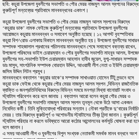
ছবি: কচুয়া উপজেলা যুবলীগের সভাপতি ও পৌর মেয়র নাজমুল আলম স্বপনের বিরুদ্ধে
কুরুচিপূর্ণ মন্তব্যের প্রতিবাদে মানববন্ধনের একাংশ।
কচুয়া উপজেলা যুবলীগের সভাপতি ও পৌর মেয়র নাজমুল আলম স্বপনের বিরুদ্ধে
‘কচুয়ার ডাক’ নামক ফেইজে কুরুচিপূর্ণ মন্তব্যের প্রতিবাদে উপজেলা যুবলীগের
আয়োজনে কচুয়ায় মানববন্ধন ও সমাবেশ অনুষ্ঠিত হয়েছে। ১২ আগস্ট বৃহস্পতিবার
কচুয়া বিশ^রোড এলাকায় বিকালে মানববন্ধন অনুষ্ঠিত হয়। উপজেলা যুবলীগের সাধার
সম্পাদক শাহজালাল প্রধানের পচিালনায় মানববন্ধনে শেষে সমাবেশে বক্তব্য রাখেন,
উপজেলা পরিষদের ভাইস চেয়ারম্যান ও পৌর যুবলীগের সভাপতি মাহবুব আলম, উপজে
যুবলীগের সহ-সভাপতি ইউপ চেয়ারম্যান আহসান হাবীব জুয়েল, যুগ্ম-সাধারন সম্পাদক
ডাঃ মাসুদ, সাংগঠনিক সম্পাদক বোরহান উদ্দিন, আওয়ামী লীগ নেতা ও ইউপি চেয়ারম্যা
জসিম উদ্দিন লিটন প্রমুখ।
মানববন্ধনে বক্তাগন ‘কচুয়ার ডাকে’র সম্পাদক সাখাওয়াত হোসেন টিটু লন্ডনে বসে
কচুয়া ডাক ফেইজ থেকে কচুয়ার পৌর মেয়র নাজমুল আলম স্বপন ,বিভিন্ন রাজনৈতিক
ব্যাক্তি ও জনপ্রতিনিধিদের বিরুদ্ধে বিভিন্ন সময়ে মনগড়া মিথ্যা বানোয়াট সংবাদ ও
স্ট্যাটাস পরিবেশন করে বলে জানায় । বক্তাগন আরো বলেন কচুয়া পৌর মেয়র ও
উপজেলা যুবলীগের সভাপতি নাজমুল আলম স্বপন তৃনমূল থেকে উঠে আসা একজন
নিবেদিত কর্মী। তিনি মুক্তিযোদ্ধা পরিবারের সন্তান। নৌকা প্রতীকে দু’বারের নির্বাচ
মেয়র। তার বিরুদ্ধে কুরুচিপূর্ণ ও অশোভনীয় স্ট্যাটাসের তীব্র নিন্দা জানান। কুরুচিপূর্ন
স্ট্যাটাস পরিহার না করলে ভবিষ্যতে আরো কঠোর আন্দোলনের কর্মসূচি ঘোষনা করা হব
বলে জানান।
এ সময় আওয়ামী লীগ ও যুবলীগের বিপুল সংখ্যক নেতাকমী সমর্থক মানব বন্ধনে অংশ