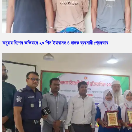
কচুয়ায় বিশেষ অভিযানে ২০ পিস ইয়াবাসহ ৪ মাদক ব্যবসায়ী গ্রেফতার