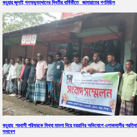
কচুয়ায় জুলাই গনঅভ্যুত্থানের দ্বিতীয় বার্ষিকীতে জামায়াতের গণমিছিল
কচুয়ায় প্রবাসী পরিবারকে মিথ্যা মামলা দিয়ে হয়রানির অভিযোগে এলাকাবাসীর প্রতিব
সমাবেশ