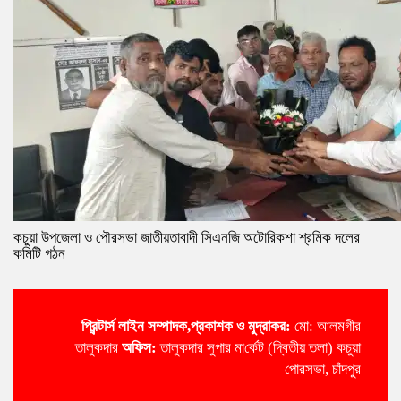
কচুয়া উপজেলা ও পৌরসভা জাতীয়তাবাদী সিএনজি অটোরিকশা শ্রমিক দলের
কমিটি গঠন
প্রিন্টার্স লাইন
সম্পাদক,প্রকাশক ও মুদ্রাকর:
মো: আলমগীর
তালুকদার
অ‌ফিস:
তালুকদার সুপার মা‌র্কেট (দ্বিতীয় তলা) কচুয়া
পোরসভা, চাঁদপুর