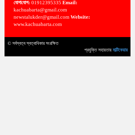
‌যোগা‌যোগ:
01912395335
Email:
kachuabarta@gmail.com
newstalukder@gmail.com
Website:
www.kachuabarta.com
© সর্বস্বত্ব স্বত্বাধিকার সংরক্ষিত
প্রযুক্তি সহায়তায়
মাল্টিকেয়ার