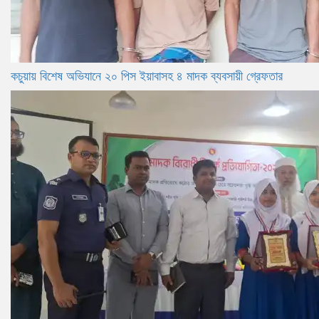
কচুয়ায় বিশেষ অভিযানে ২০ পিস ইয়াবাসহ ৪ মাদক ব্যবসায়ী গ্রেফতার