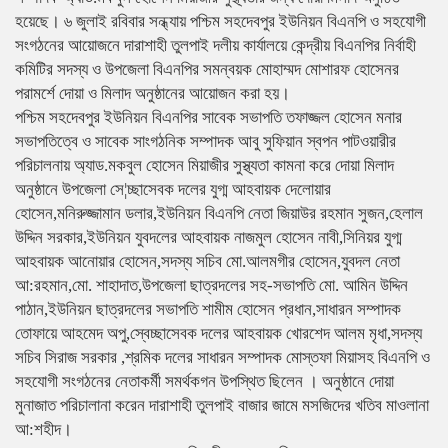
হয়েছে। ৬ জুলাই রবিবার সন্ধ্যায় পশ্চিম সহদেবপুর ইউনিয়ন বিএনপি ও সহযোগী
সংগঠনের আয়োজনে দারাশাহী তুলপাই দলীয় কার্যালয়ে কেন্দ্রীয় বিএনপির নির্বাহী
কমিটির সদস্য ও উপজেলা বিএনপির সমন্বয়ক মোহাম্মদ মোশারফ হোসেনর
পরামর্শে দোয়া ও মিলাদ অনুষ্ঠানের আয়োজন করা হয়।
পশ্চিম সহদেবপুর ইউনিয়ন বিএনপির সাবেক সভাপতি তফাজ্জল হোসেন মনার
সভাপতিত্বে ও সাবেক সাংগঠনিক সম্পাদক আবু সুফিয়ান স্বপন পাটওয়ারীর
পরিচালনায় অ্যাড.মকবুল হোসেন মিয়াজীর সুস্থ্যতা কামনা করে দোয়া মিলাদ
অনুষ্ঠানে উপজেলা সে¦চ্ছাসেবক দলের যুগ্ম আহবায়ক দেলোয়ার
হোসেন,মনিরুজ্জামান ডলার,ইউনিয়ন বিএনপি নেতা জিয়াউর রহমান সুজন,হেলাল
উদ্দিন সরকার,ইউনিয়ন যুবদলের আহবায়ক নাজমুল হোসেন নাবী,সিনিয়র যুগ্ম
আহবায়ক আনোয়ার হোসেন,সদস্য সচিব মো.আলমগীর হোসেন,যুবদল নেতা
আ:রহমান,মো. শাহাদাত,উপজেলা ছাত্রদলের সহ-সভাপতি মো. আমিন উদ্দিন
পাঠান,ইউনিয়ন ছাত্রদলের সভাপতি শামীম হোসেন প্রধান,সাধারন সম্পাদক
তোফায়ে আহমেদ অপু,স্বেচ্ছাসেবক দলের আহবায়ক খোরশেদ আলম মৃধা,সদস্য
সচিব সিরাজ সরকার ,শ্রমিক দলের সাধারন সম্পাদক মোস্তফা মিয়াসহ বিএনপি ও
সহযোগী সংগঠনের নেতাকর্মী সমর্থকগন উপস্থিত ছিলেন । অনুষ্ঠানে দোয়া
মুনাজাত পরিচালানা করেন দারাশাহী তুলপাই বাজার জামে মসজিদের খতিব মাওলানা
আ:শহীদ।