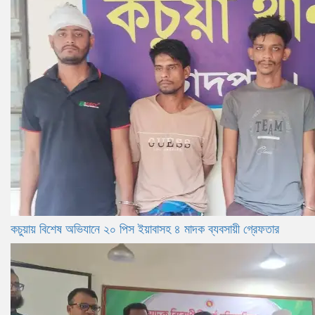
কচুয়ায় বিশেষ অভিযানে ২০ পিস ইয়াবাসহ ৪ মাদক ব্যবসায়ী গ্রেফতার