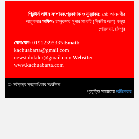
প্রিন্টার্স লাইন
সম্পাদক,প্রকাশক ও মুদ্রাকর:
মো: আলমগীর
তালুকদার
অ‌ফিস:
তালুকদার সুপার মা‌র্কেট (দ্বিতীয় তলা) কচুয়া
পোরসভা, চাঁদপুর
‌যোগা‌যোগ:
01912395335
Email:
kachuabarta@gmail.com
newstalukder@gmail.com
Website:
www.kachuabarta.com
© সর্বস্বত্ব স্বত্বাধিকার সংরক্ষিত
প্রযুক্তি সহায়তায়
মাল্টিকেয়ার