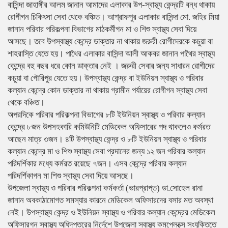
বাসিন্দা জাহাঙ্গীর আলম জানান আমাদের এলাকার উপ-স্বাস্থ্য কেন্দ্রটি বন্ধ থাকায়
রোগীগন চিকিৎসা সেবা থেকে বঞ্চিত। আশ্রাফপুর এলাকার বাসিন্দা মো. জহির মিয়া
জানান পরিবার পরিকল্পনা বিভাগের মাঠকর্মীগন মা ও শিশু স্বাস্থ্য সেবা দিয়ে
আসছে। তবে উপস্বাস্থ্য কেন্দ্রে ডাক্তার না থাকায় জরুরী রোগীদেরকে কচুয়া বা
শাহরাস্তি যেতে হয়। পাথৈর এলাকার বাসিন্দা আলী আকবর জানান পাথৈর স্বাস্থ্য
কেন্দ্রে বহু বছর ধরে কোন ডাক্তার নেই । জরুরী সেবার জন্য সাধারন রোগীদের
কচুয়া বা গৌরিপুর যেতে হয়। উপস্বাস্থ্য কেন্দ্র বা ইউনিয়ন স্বাস্থ্য ও পরিবার
কল্যান কেন্দ্রে কোন ডাক্তার না থাকায় গ্রামীন পর্যায়ের রোগীগন স্বাস্থ্য সেবা
থেকে বঞ্চিত।
অপরদিকে পরিবার পরিকল্পনা বিভাগের ৮টি ইউনিয়ন স্বাস্থ্য ও পরিবার কল্যান
কেন্দ্রে ৮জন উপসহকারি কমিউনিটি মেডিকেল অফিসারের পদ থাকলেও কর্মরত
আছেন মাত্র ৩জন। ৪টি উপস্বাস্থ্য কেন্দ্র ও ৮টি ইউনিয়ন স্বাস্থ্য ও পরিবার
কল্যান কেন্দ্রে মা ও শিশু স্বাস্থ্য সেবা প্রদানের জন্য ১২ জন পরিবার কল্যান
পরিদর্শিকার মধ্যে কর্মরত রয়েছে ৭জন। এসব কেন্দ্রে পরিবার কল্যান
পরিদর্শিকাগন মা শিশু স্বাস্থ্য সেবা দিয়ে আসছে।
উপজেলা স্বাস্থ্য ও পরিবার পরিকল্পনা কর্মকর্তা (ভারপ্রাপ্ত) ডা.সোহেল রানা
জানান অবকাঠামোগত সমস্যার কারনে মেডিকেল অফিসারদের বসার মত অবস্থা
নেই। উপস্বাস্থ্য কেন্দ্র ও ইউনিয়ন স্বাস্থ্য ও পরিবার কল্যান কেন্দ্রের মেডিকেল
অফিসারগন স্বাস্থ্য অধিদপ্তরের নির্দেশে উপজেলা স্বাস্থ্য কমপ্লেক্সে সংযুক্তিতে