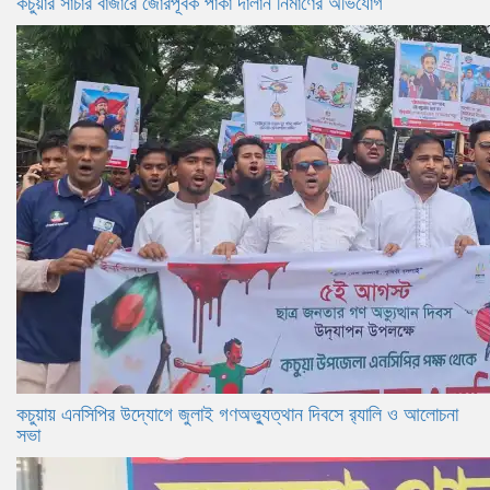
কচুয়ার সাচার বাজারে জোরপূর্বক পাকা দালান নির্মাণের অভিযোগ
কচুয়ায় এনসিপির উদ্যোগে জুলাই গণঅভ্যুত্থান দিবসে র‌্যালি ও আলোচনা
সভা