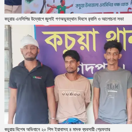
কচুয়ায় এনসিপির উদ্যোগে জুলাই গণঅভ্যুত্থান দিবসে র‌্যালি ও আলোচনা সভা
কচুয়ায় বিশেষ অভিযানে ২০ পিস ইয়াবাসহ ৪ মাদক ব্যবসায়ী গ্রেফতার