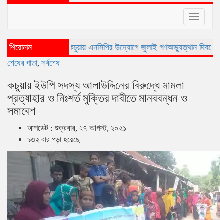
Toggle
navigat
শিরোনাম
কচুয়ায় এনসিপির উদ্যোগে জুলাই গণঅভ্যুত্থান দিবসে র‌্যালি ও আলোচন
শেষের পাতা
,
সর্বশেষ
কচুয়ায় ইউপি সদস্য আলাউদ্দিনের বিরুদ্ধে মামলা
প্রত্যাহার ও নিঃশর্ত মুক্তির দাবীতে মানববন্ধন ও
সমাবেশ
আপডেট : শুক্রবার, ২৭ আগস্ট, ২০২১
৯৩২ বার পড়া হয়েছে