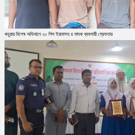
কচুয়ায় বিশেষ অভিযানে ২০ পিস ইয়াবাসহ ৪ মাদক ব্যবসায়ী গ্রেফতার