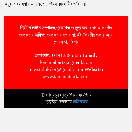
কচুয়া ভ্রাম্যমান আদালতে ৮ ঔষধ ব্যবসায়ীর জরিমানা
প্রিন্টার্স লাইন
সম্পাদক,প্রকাশক ও মুদ্রাকর:
মো: আলমগীর
তালুকদার
অ‌ফিস:
তালুকদার সুপার মা‌র্কেট (দ্বিতীয় তলা) কচুয়া
পোরসভা, চাঁদপুর
‌যোগা‌যোগ:
01912395335
Email:
kachuabarta@gmail.com
newstalukder@gmail.com
Website:
www.kachuabarta.com
© সর্বস্বত্ব স্বত্বাধিকার সংরক্ষিত
প্রযুক্তি সহায়তায়
মাল্টিকেয়ার