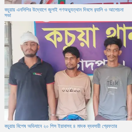
কচুয়ায় এনসিপির উদ্যোগে জুলাই গণঅভ্যুত্থান দিবসে র‌্যালি ও আলোচনা
সভা
কচুয়ায় বিশেষ অভিযানে ২০ পিস ইয়াবাসহ ৪ মাদক ব্যবসায়ী গ্রেফতার