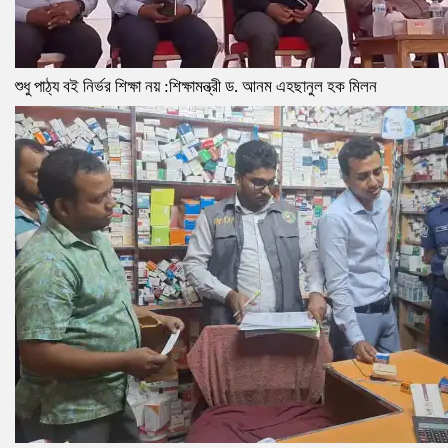
শুধু পাঠ্য বই নির্ভর শিক্ষা নয় :শিক্ষামন্ত্রী ড. আনম এহছানুল হক মিলন