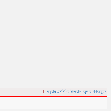
কচুয়ায় এনসিপির উদ্যোগে জুলাই গণঅভ্যুত্থান দিবসে র‌্য