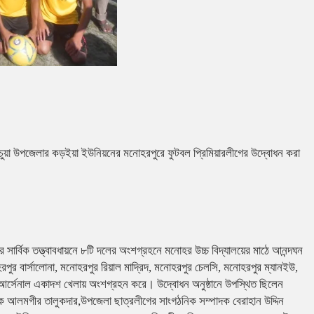
চুয়া উপজেলার কড়ইয়া ইউনিয়নের মনোহরপুরে ফুটবল প্রিমিয়ারলীগের উদ্বোধন করা
ার্বিক তত্ত্বাবধায়নে ৮টি দলের অংশগ্রহনে মনোহর উচ্চ বিদ্যালয়ের মাঠে আনন্দঘন
র বার্সালোনা, মনোহরপুর রিয়াল মাদ্রিদ, মনোহরপুর চেলসি, মনোহরপুর ম্যানইউ,
র আর্সেনাল একাদশ খেলায় অংশগ্রহন করে। উদ্বোধন অনুষ্ঠানে উপস্থিত ছিলেন
্পাদক আলমগীর তালুকদার,উপজেলা ছাত্রলীগের সাংগঠনিক সম্পাদক বেরাহান উদ্দিন