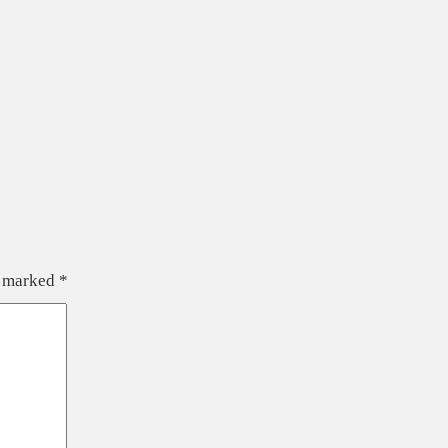
e marked
*