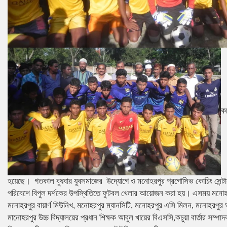
ক
হয়েছে। গতকাল বুধবার যুবসমাজের উদ্যোগে ও মনোহরপুর প্রগোসিভ কোচিং সেন্টার স
পরিবেশে বিপুল দর্শকের উপস্থিতিতে ফুটবল খেলার আয়োজন করা হয়। এসময় মনোহরপু
মনোহরপুর বায়ার্ণ মিউনিখ, মনোহরপুর ম্যানসিটি, মনোহরপুর এসি মিলন, মনোহরপু
মানোহরপুর উচ্চ বিদ্যালয়ের প্রধান শিক্ষক আবুল খায়ের বিএসসি,কচুয়া বার্তার সম