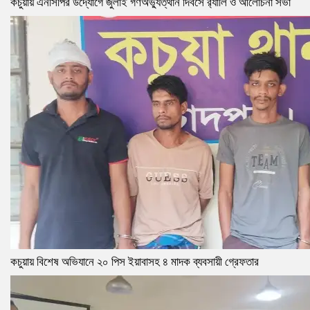
কচুয়ায় এনসিপির উদ্যোগে জুলাই গণঅভ্যুত্থান দিবসে র‌্যালি ও আলোচনা সভা
কচুয়ায় বিশেষ অভিযানে ২০ পিস ইয়াবাসহ ৪ মাদক ব্যবসায়ী গ্রেফতার