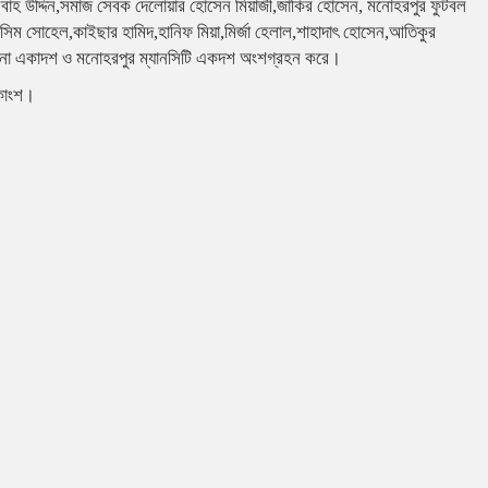
েছবাহ উদ্দিন,সমাজ সেবক দেলোয়ার হোসেন মিয়াজী,জাকির হোসেন, মনোহরপুর ফুটবল
সিম সোহেল,কাইছার হামিদ,হানিফ মিয়া,মির্জা হেলাল,শাহাদাৎ হোসেন,আতিকুর
লোনা একাদশ ও মনোহরপুর ম্যানসিটি একদশ অংশগ্রহন করে।
একাংশ।