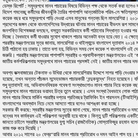
ডেস্ক রিপোর্ট : সমুদ্রপথে মানব পাচারের বিষয়ে বিভিন্ন পক্ষ থেকে সতর্ক করা হল
বিদেশ গমনেচ্ছু কর্মীদের জীবনঝুঁকি তৈরির পাশাপাশি আন্তর্জাতিক পরিম-লে ক্ষতিগ্রস্ত
কয়েক বছর ধরে সমুদ্রপথে পাড়ি দেওয়া এসব মানুষের গন্তব্য ছিল মালয়েশিয়া। ২০১৩ 
প্রদেশের জঙ্গল থেকে বাংলাদেশিদের উদ্ধারের ঘটনায় মানব পাচারের বীভৎস রূপ সা
জনশক্তি বিশেষজ্ঞরা বলছেন, বস্তুত সরকারিভাবে কর্মী পাঠানোর সিদ্ধান্ত হওয়ার প
দিচ্ছে। বৈধভাবে কর্মী যাওয়ার সুযোগ থাকলে পাচার অনেকটা বন্ধ হয়ে যেত। এ ক্ষে
পররাষ্ট্র মন্ত্রণালয়ের সূত্র জানায়, মালয়েশিয়া ও থাইল্যান্ডে বাংলাদেশ দূতাবাস ২০
চিঠি পাঠানো হয় ঢাকায়। তাতে বলা হয়, বিভিন্ন সময় বেশ কয়েক শ বাংলাদেশি ওই দ
জরুরি। পররাষ্ট্র মন্ত্রণালয়ের পাশাপাশি স্বরাষ্ট্র ও প্রবাসীকল্যাণ মন্ত্রণালয়েও 
জাতীয় কর্মপরিকল্পনায় সমুদ্রপথে মানব পাচারের প্রসঙ্গই নেই। জাতীয় মানব পাচার দ
অবশ্য কক্সবাজারের টেকনাফ ও উখিয়া থেকে মালয়েশিয়ার উদ্দেশে সাগর পাড়ি দেওয়ার 
হয়েছে, তখন অন্তত পাঁচজন সন্দেহভাজন পাচারকারী ‘বন্দুকযুদ্ধে’ নিহত হয়েছেন। 
শুধু দূতাবাসই নয়, অভিবাসনবিষয়ক গবেষণা সংস্থাগুলোও মানব পাচার নিয়ে কয়েক
সমুদ্রপথে মানব পাচারের ভয়াবহ চিত্র তুলে ধরেছে। এসব সংস্থা বৈধভাবে লোক পাঠানো
মানব পাচার বিষয়ে মার্কিন পররাষ্ট্র দপ্তর প্রতিবছর ট্রাফিকিং ইন পারসনস (টিআইপ
বাংলাদেশের অবস্থান নিচে নেমে আসতে পারে বলেও আশঙ্কা করা হচ্ছে।
সরকার কী করছে: স্বরাষ্ট্র মন্ত্রণালয় সূত্রে জানা গেছে, মানব পাচার প্রতিরোধ 
বন্ধের সব কার্যক্রম এই পরিকল্পনা অনুযায়ী হয়ে থাকে। কিন্তু দুটি পরিকল্পনার এ
জানতে চাইলে স্বরাষ্ট্র মন্ত্রণালয়ের যুগ্ম সচিব (রাজনৈতিক) মোস্তাফিজুর রহমান 
কাজ শুরু করে দিয়েছি।’
আবার ২০১২ সালের ২০ ফেব্র“য়ারি মানব পাচার প্রতিরোধ ও দমন আইন পাস হয়। আইনে