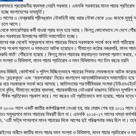
েও যথাসময়ে প্রয়োজনীয় ব্যবস্থা নেয়নি সরকার। এমনকি সরকারের মানব পাচার প্রতিরোধ 
 হচ্ছে বাংলাদেশের ভাবমূর্তি।
সালের ৩ ফেব্রুয়ারি শ্রীলঙ্কান নৌবাহিনী মাছ ধরার নৌকা থেকে ১৩৮ জনকে মুমূর্ষু 
মনে চলে আসে।
র থেকে মালয়েশিয়ায় কর্মী যাওয়া প্রায় বন্ধ হয়ে আছে। কিন্তু কোনোভাবে সে দেশে পৌ
ত্রেও সরকারের উদ্যোগের ঘাটতি সমালোচিত হচ্ছে।
১৪ সালের শুরু থেকেই সমুদ্রপথে মানব পাচারের বিষয়ে সরকারকে সতর্ক করে বার্তা পাঠিয়েছ
েশের শংখলা প্রদেশ ও সাদাওতে আটক হয়েছেন। সীমান্তে কঠোর নজরদারি, মানব পাচার ও
এই ‘জরুরি বার্তা’ পৌঁছানো হয়েছে। কিন্তু মানব পাচারের বাড়বাড়ন্ত অবস্থা প্রমাণ করছে
মন সংস্থা ও বিধিমালা, মানব পাচার প্রতিরোধ ও দমন বিধিমালাও গত তিন বছরে হয়নি
সময় বিজিবি, কোস্টগার্ড ও পুলিশ বিচ্ছিন্নভাবে পাচারের শিকার লোকজনকে আটক করেছে
যদিও ‘বন্দুকযুদ্ধ’ এবং ‘ক্রসফায়ার’ নিয়েও বাংলাদেশ আন্তর্জাতিকভাবে সমালোচিত হ
 বছর ধরে সরকারকে সতর্ক করে আসছে। জাতিসংঘের শরণার্থীবিষয়ক সংস্থা (ইউএনএইচ
 বৃদ্ধি, সীমান্তে কঠোর ব্যবস্থা, পাচারকারীদের নেটওয়ার্ক ভাঙাসহ বিভিন্ন সুপারি
ি) শীর্ষক প্রতিবেদন প্রকাশ করে। গত বছরও ওই প্রতিবেদনে বলা হয়েছে, পাচার বন্ধে 
ও দমনে ২০০৮ সালে একটি জাতীয় কর্মপরিকল্পনা নেওয়া হয়, যার মেয়াদ শেষ হয় ২০১১ সাল
কটিতেও সমুদ্রপথে মানব পাচারের বিষয়টি ছিল না। এমনকি ২০১৫-১৭ সালের খসড়া কর্মপরি
বলেন, ‘এটি সত্যি সাগরপথে মানব পাচারের দিকে আগের দুই পরিকল্পনায় নজর ছিল না। তবে
র অধীনে জাতীয় মানব পাচার দমন সংস্থা ও বিধিমালা, মানব পাচার প্রতিরোধ ও দমন